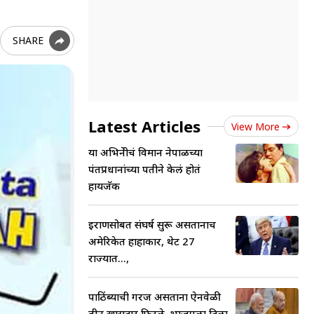
SHARE
Latest Articles
View More
या अभिनेत्रीचं विमान नेपाळच्या
पंतप्रधानांच्या पतीने केलं होतं
हायजॅक
इराणसोबत संघर्ष सुरू असतानाच
अमेरिकेत हाहाकार, थेट 27
राज्यात...,
पाठिंब्याची गरज असताना ऐनवेळी
तीन खासदार फिरले, भाजपला दिला