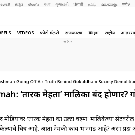
ews9
ಕನ್ನಡ
తెలుగు
বাংলা
ગુજરાતી
ਪੰਜਾਬੀ
தமிழ்
മലയാളം
मनी9
REELS
VIDEOS
फोटो गॅलरी
राजकारण
क्राईम
राष्ट्रीय
आंतरराष्ट
shmah Going Off Air Truth Behind Gokuldham Society Demolitio
: ‘तारक मेहता’ मालिका बंद होणार? 
ावर 'तारक मेहता का उल्टा चश्मा' मालिकेच्या सेटवरील 
ेल्याचे चित्र आहे. आता नेमकी काय भानगड आहे? असा प्रश्न 