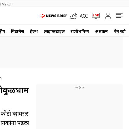
TV9-UP
AQI
्रीय
बिझनेस
हेल्थ
लाईफस्टाईल
राशीभविष्य
अध्यात्म
वेब स्टोर
n
गोकुळधाम
फोटो व्हायरल
अनेकांना पडला