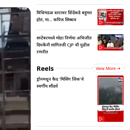
विधिमंडळ स्तरावर शिंदेंकडे बहुमत
होतं, मात्र... कपिल सिब्बल
सप्टेंबरमध्ये मोठा निर्णय! अभिजीत
दिपकेंनी सांगितली CJP ची पुढील
रणनीत
Reels
View More
ड्रोनमधून कैद 'मिसिंग लिंक'चे
स्वर्गीय सौंदर्य