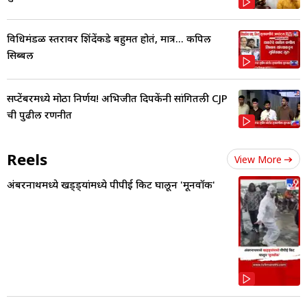
विधिमंडळ स्तरावर शिंदेंकडे बहुमत होतं, मात्र... कपिल
सिब्बल
सप्टेंबरमध्ये मोठा निर्णय! अभिजीत दिपकेंनी सांगितली CJP
ची पुढील रणनीत
Reels
View More
अंबरनाथमध्ये खड्ड्यांमध्ये पीपीई किट घालून 'मूनवॉक'