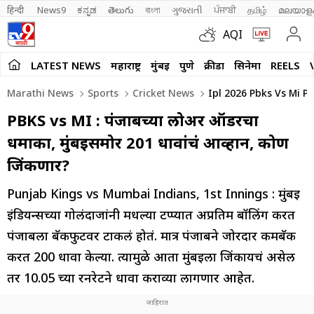
हिन्दी 
News9
ಕನ್ನಡ
తెలుగు
বাংলা
ગુજરાતી
ਪੰਜਾਬੀ
தமிழ்
മലയാള
AQI
LATEST NEWS
महाराष्ट्र
मुंबई
पुणे
क्रीडा
सिनेमा
REELS
Marathi News
Sports
Cricket News
Ipl 2026 Pbks Vs Mi P
PBKS vs MI : पंजाबच्या लोअर ऑर्डरचा
धमाका, मुंबईसमोर 201 धावांचं आव्हान, कोण
जिंकणार?
Punjab Kings vs Mumbai Indians, 1st Innings : मुंबई
इंडियन्सच्या गोलंदाजांनी मधल्या टप्प्यात अप्रतिम बॉलिंग करत
पंजाबला बॅकफुटवर टाकलं होतं. मात्र पंजाबने जोरदार कमबॅक
करत 200 धावा केल्या. त्यामुळे आता मुंबईला जिंकायचं असेल
तर 10.05 च्या रनरेटने धावा कराव्या लागणार आहेत.