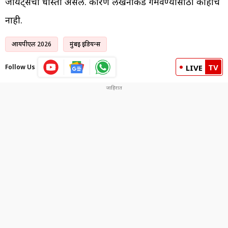
जायंट्सची धास्ती असेल. कारण लखनौकडे गमवण्यासाठी काहीच
नाही.
आयपीएल 2026
मुंबई इंडियन्स
TV
Follow Us
LIVE