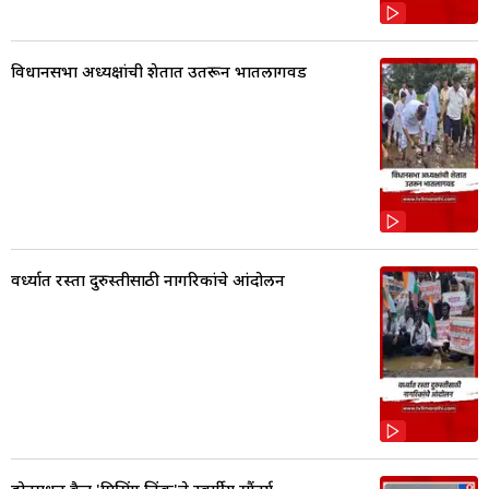
विधानसभा अध्यक्षांची शेतात उतरून भातलागवड
वर्ध्यात रस्ता दुरुस्तीसाठी नागरिकांचे आंदोलन
ड्रोनमधून कैद 'मिसिंग लिंक'चे स्वर्गीय सौंदर्य