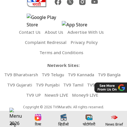
Contact Us
About Us
Advertise With Us
Complaint Redressal
Privacy Policy
Terms and Conditions
Network Sites:
TV9 Bharatvarsh
TV9 Telugu
TV9 Kannada
TV9 Bangla
TV9 Gujarati
TV9 Punjabi
TV9 Tamil
TV9 Malayalam
TV9 UP
News9 LIVE
Money9 LIVE
Copyright © 2026 TV9Marathi. All rights reserved.
मेन्यू
रिल्स
व्हिडीओ
फोटोगॅलरी
News Brief