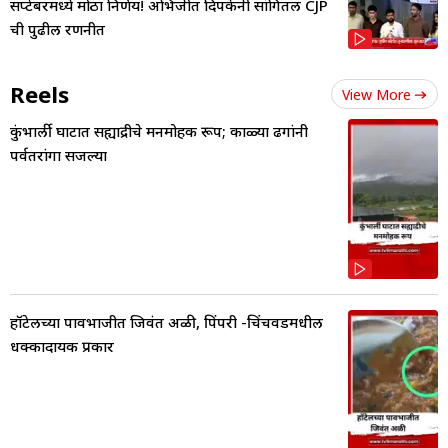
सप्टेंबरमध्ये मोठा निर्णय! अभिजीत दिपकेंनी सांगितली CJP
ची पुढील रणनीत
Reels
View More
कुंभार्ली घाटात सह्याद्रीचे मनमोहक रूप; काळ्या ढगांनी
पर्वतरांगा सजल्या
हॉटेलच्या पावभाजीत जिवंत अळी, पिंपरी -चिंचवडमधील
धक्कादायक प्रकार