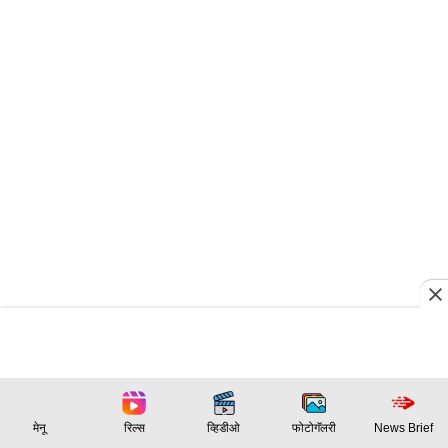
मेनू
रिल्स
व्हिडीओ
फोटोगॅलरी
News Brief