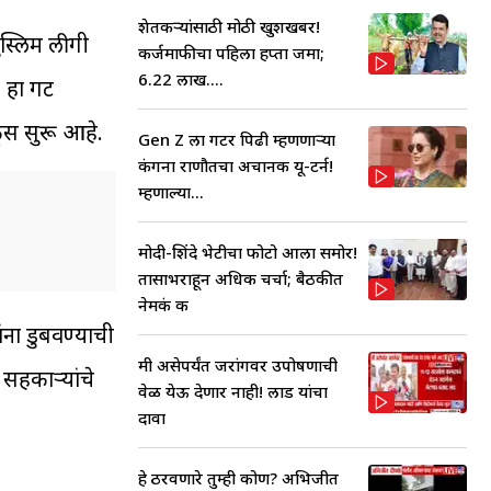
शेतकऱ्यांसाठी मोठी खुशखबर!
ुस्लिम लीगी
कर्जमाफीचा पहिला हप्ता जमा;
6.22 लाख....
. हा गट
फूस सुरू आहे.
Gen Z ला गटर पिढी म्हणणाऱ्या
कंगना राणौतचा अचानक यू-टर्न!
म्हणाल्या...
मोदी-शिंदे भेटीचा फोटो आला समोर!
तासाभराहून अधिक चर्चा; बैठकीत
नेमकं क
ंना डुबवण्याची
मी असेपर्यंत जरांगेंवर उपोषणाची
 सहकाऱ्यांचे
वेळ येऊ देणार नाही! लाड यांचा
दावा
हे ठरवणारे तुम्ही कोण? अभिजीत