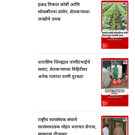
हळद पिकात कोबी आणि
सोयाबीनचा प्रयोग, शेतकर्‍याला
लाखोचे उत्पन्न
धाराशिव जिल्ह्यात पाणीटंचाईचे
सावट; शेतकऱ्यांच्या विहिरीवर
अनेक गावांना पाणी पुरवठा
राष्ट्रीय स्वयंसेवक संघाचे
सरसंघचालक मोहन भागवत शेगाव,
खामगाव दौऱ्यावर