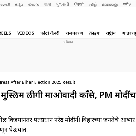
ews9
ಕನ್ನಡ
తెలుగు
বাংলা
ગુજરાતી
ਪੰਜਾਬੀ
தமிழ்
മലയാളം
मनी9
REELS
VIDEOS
फोटो गॅलरी
राजकारण
क्राईम
राष्ट्रीय
आंतरराष्ट
s After Bihar Election 2025 Result
 मुस्लिम लीगी माओवादी काँग्रेस, PM मोदीं
यानंतर पंतप्रधान नरेंद्र मोदींनी बिहारच्या जनतेचे आभार
जाणून घेऊयात.