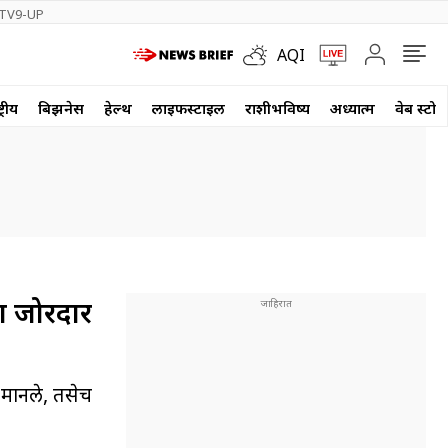
TV9-UP
AQI
्रीय
बिझनेस
हेल्थ
लाईफस्टाईल
राशीभविष्य
अध्यात्म
वेब स्टोर
चा जोरदार
 मानले, तसेच