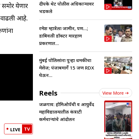
दीपके थेट पोलीस अधिकाऱ्यावर
 समोर येणार
भडकले
क वाढली आहे.
रमेश म्हात्रेला जामीन, पण...;
ुणांना
डोंबिवली डॉक्टर मारहाण
प्रकरणात...
मुंबई पोलिसांना पुन्हा धमकीचा
मेसेज; पंजाबमार्गे 15 जण RDX
घेऊन...
Reels
View More
जळगाव: होमिओपॅथी व आयुर्वेद
महाविद्यालयातील कंत्राटी
कर्मचाऱ्यांचे आंदोलन
TV
LIVE