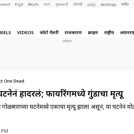
ews9
ಕನ್ನಡ
తెలుగు
বাংলা
ગુજરાતી
ਪੰਜਾਬੀ
தமிழ்
മലയാളം
मनी9
REELS
VIDEOS
फोटो गॅलरी
राजकारण
क्राईम
राष्ट्रीय
आंतरराष्ट
ict One Dead
नेनं हादरलं; फायरिंगमध्ये गुंडाचा मृत्यू
या गोळीबाराच्या घटनेमध्ये एकाचा मृत्यू झाला असून, या घटनेनं
4 PM