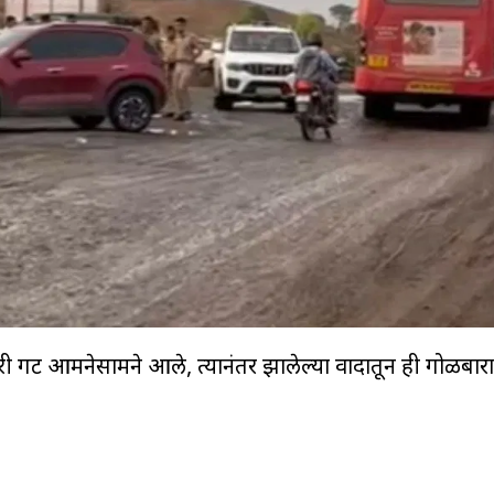
री गट आमनेसामने आले, त्यानंतर झालेल्या वादातून ही गोळीबार