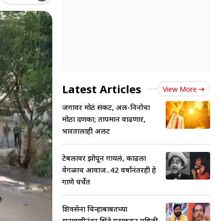
Latest Articles
View More
जगावर मोठं संकट, अल-निनोचा
मोठा दणका; तापमान वाढणार,
भारतालाही अलर्ट
टेबलावर झोपून गायलं, काढला
वेगळाच आवाज..42 वर्षांनंतरही हे
गाणे चर्चेत
शिवसेना चिन्हाबाबतच्या
सुनावणीनंतर शिंदे गटाकडून पहिली