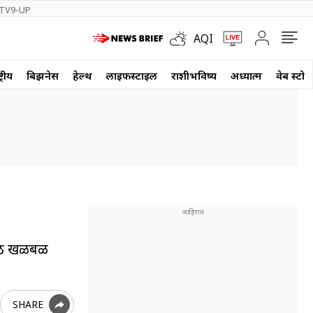
TV9-UP
AQI
्रीय
बिझनेस
हेल्थ
लाईफस्टाईल
राशीभविष्य
अध्यात्म
वेब स्टोर
 मोठी खळबळ
SHARE