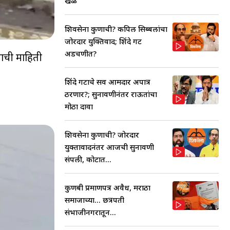
खळ
शिवसेना कुणाची? कपिल सिब्बलांचा
जोरदार युक्तिवाद; शिंदे गट
अडचणीत?
याची माहिती
शिंदे गटाचे सर्व आमदार अपात्र
ठरणार?; सुनावणीनंतर राऊतांचा
मोठा दावा
शिवसेना कुणाची? जोरदार
युक्तावादनंतर आजची सुनावणी
संपली, कोर्टात...
कुणबी प्रमाणपत्र अवैध, मराठा
समाजाच्या... छत्रपती
संभाजीनगरातून...