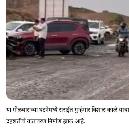
या गोळीबाराच्या घटनेमध्ये सराईत गुन्हेगार विशाल काळे याच
दहशतीचं वातावरण निर्माण झालं आहे.