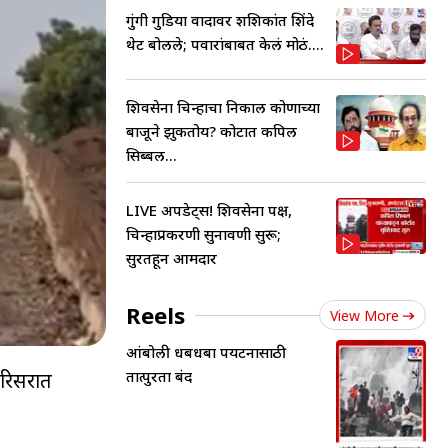
गुंगी गुडिया वादावर शशिकांत शिंदे
थेट बोलले; पवारांबाबत केलं मोठं....
शिवसेना चिन्हाचा निकाल कोणाच्या
बाजूने झुकतोय? कोर्टात कपिल
सिब्बल...
LIVE अपडेट्स! शिवसेना पक्ष,
चिन्हाप्रकरणी सुनावणी सुरू;
सुरतहून आमदार
Reels
View More
आंबोली धबधबा पर्यटनासाठी
तात्पुरता बंद
परिसरात