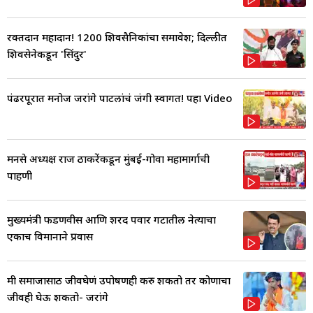
रक्तदान महादान! 1200 शिवसैनिकांचा समावेश; दिल्लीत
शिवसेनेकडून 'सिंदुर'
पंढरपूरात मनोज जरांगे पाटलांचं जंगी स्वागत! पहा Video
मनसे अध्यक्ष राज ठाकरेंकडून मुंबई-गोवा महामार्गाची
पाहणी
मुख्यमंत्री फडणवीस आणि शरद पवार गटातील नेत्याचा
एकाच विमानाने प्रवास
मी समाजासाठी जीवघेणं उपोषणही करु शकतो तर कोणाचा
जीवही घेऊ शकतो- जरांगे