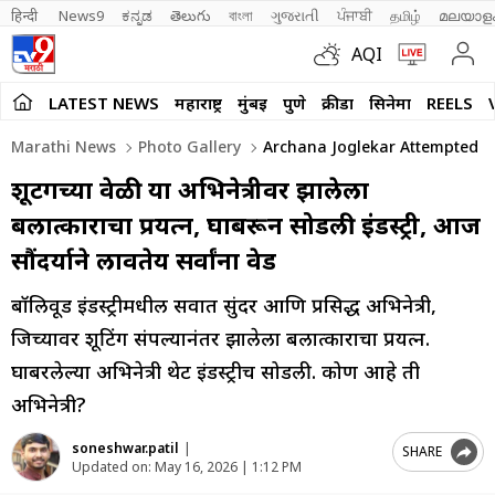
हिन्दी 
News9
ಕನ್ನಡ
తెలుగు
বাংলা
ગુજરાતી
ਪੰਜਾਬੀ
தமிழ்
മലയാള
AQI
LATEST NEWS
महाराष्ट्र
मुंबई
पुणे
क्रीडा
सिनेमा
REELS
Marathi News
Photo Gallery
Archana Joglekar Attempted T
शूटिंगच्या वेळी या अभिनेत्रीवर झालेला
बलात्काराचा प्रयत्न, घाबरून सोडली इंडस्ट्री, आज
सौंदर्याने लावतेय सर्वांना वेड
बॉलिवूड इंडस्ट्रीमधील सर्वात सुंदर आणि प्रसिद्ध अभिनेत्री,
जिच्यावर शूटिंग संपल्यानंतर झालेला बलात्काराचा प्रयत्न.
घाबरलेल्या अभिनेत्री थेट इंडस्ट्रीच सोडली. कोण आहे ती
अभिनेत्री?
soneshwar.patil
|
SHARE
Updated on:
May 16, 2026 | 1:12 PM