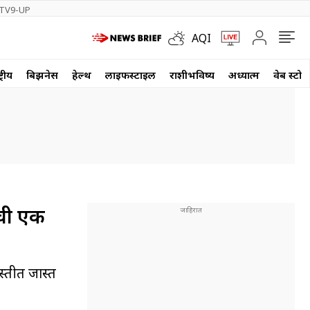
TV9-UP
AQI
्रीय
बिझनेस
हेल्थ
लाईफस्टाईल
राशीभविष्य
अध्यात्म
वेब स्टोर
ाची एक
स्तीत जास्त