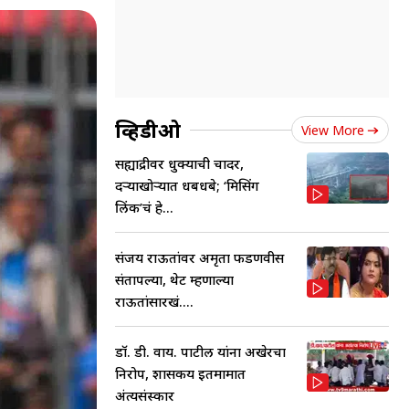
व्हिडीओ
View More
सह्याद्रीवर धुक्याची चादर,
दऱ्याखोऱ्यात धबधबे; ‘मिसिंग
लिंक’चं हे...
संजय राऊतांवर अमृता फडणवीस
संतापल्या, थेट म्हणाल्या
राऊतांसारखं....
डॉ. डी. वाय. पाटील यांना अखेरचा
निरोप, शासकीय इतमामात
अंत्यसंस्कार