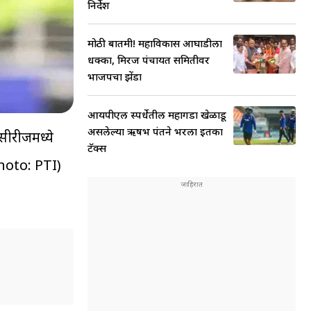
निर्देश
मोठी बातमी! महाविकास आघाडीला
धक्का, मिरज पंचायत समितीवर
भाजपचा झेंडा
आयपीएल स्पर्धेतील महागडा खेळाडू
असलेल्या ऋषभ पंतने भरला इतका
सीरीजमध्ये
टॅक्स
Photo: PTI)