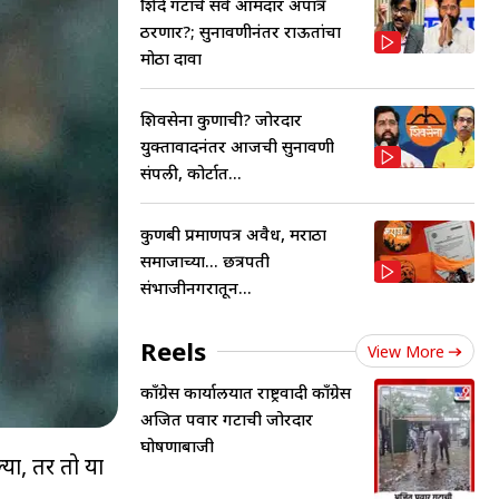
शिंदे गटाचे सर्व आमदार अपात्र
ठरणार?; सुनावणीनंतर राऊतांचा
मोठा दावा
शिवसेना कुणाची? जोरदार
युक्तावादनंतर आजची सुनावणी
संपली, कोर्टात...
कुणबी प्रमाणपत्र अवैध, मराठा
समाजाच्या... छत्रपती
संभाजीनगरातून...
Reels
View More
काँग्रेस कार्यालयात राष्ट्रवादी काँग्रेस
अजित पवार गटाची जोरदार
घोषणाबाजी
्या, तर तो या