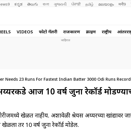
ews9
ಕನ್ನಡ
తెలుగు
বাংলা
ગુજરાતી
ਪੰਜਾਬੀ
தமிழ்
മലയാളം
मनी9
REELS
VIDEOS
फोटो गॅलरी
राजकारण
क्राईम
राष्ट्रीय
आंतरराष्ट
yer Needs 23 Runs For Fastest Indian Batter 3000 Odi Runs Record
अय्यरकडे आज 10 वर्ष जुना रेकॉर्ड मोडण्य
ीजमध्ये खेळत नाहीय. अशावेळी श्रेयस अय्यरच्या खांद्यावर जा
ळला तर 10 वर्ष जुना रेकॉर्ड मोडेल.