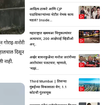
आदित्य ठाकरे आणि CJP
पदाधिकाऱ्यांच्या भेटीत नेमकं काय
घडलं? Inside...
महाराष्ट्रात खबबळ! चिमुकल्यांवर
अत्याचार, 200 आक्षेपार्ह व्हिडीओ
ून गोराई-मनोरी
अन्..
 हालचाल दिसून
अखेर बावनकुळेंचा मनोज जरांगेंच्या
ी नाही.
आरोपांवर पलटवार; म्हणाले,
'माझं...
Third Mumbai | तिसऱ्या
मुंबईच्या विकासाला वेग; 1.1
कोटींची गुंतवणूक