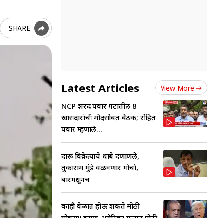
SHARE
Latest Articles
View More
NCP शरद पवार गटातील 8
खासदारांची मोदींसोबत बैठक; रोहित
पवार म्हणाले...
दारू विक्रेत्यांचे धाबे दणाणले,
तुकाराम मुंडे वळवणार मोर्चा,
बारमधूनच
काही वेळात होऊ शकते मोठी
घोषणा! इराण-अमेरिका युद्धात मोठी