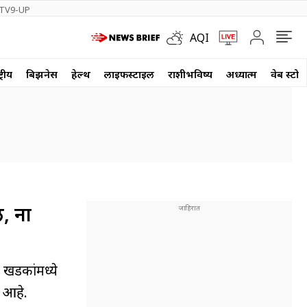
TV9-UP
AQI
्रीय
बिझनेस
हेल्थ
लाईफस्टाईल
राशीभविष्य
अध्यात्म
वेब स्टोर
, ना
 खडकांमध्ये
 आहे.