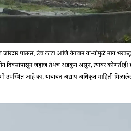
ज जोरदार पाऊस, उंच लाटा आणि वेगवान वाऱ्यांमुळे मार्ग भरकट
ा दोन दिवसांपासून जहाज तेथेच अडकून असून, त्यावर कोणतीही
णी उपस्थित आहे का, याबाबत अद्याप अधिकृत माहिती मिळालेल