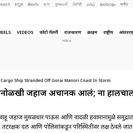
ews9
ಕನ್ನಡ
తెలుగు
বাংলা
ગુજરાતી
ਪੰਜਾਬੀ
தமிழ்
മലയാളം
मनी9
REELS
VIDEOS
फोटो गॅलरी
राजकारण
क्राईम
राष्ट्रीय
आंतरराष्ट
argo Ship Stranded Off Gorai Manori Coast In Storm
त अनोळखी जहाज अचानक आलं; ना हालचाल
वाहू जहाज मुसळधार पाऊस आणि वादळी हवामानामुळे समुद्रात
, तटरक्षक दल आणि पोलिसांकडून परिस्थितीवर लक्ष ठेवले जात