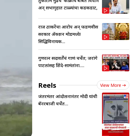
तुकाराम मुंढेंचं ‘कॉक्रोच’बाबत विधान
अन् सभागृहात टाळ्यांचा कडकडाट,
राज ठाकरेंचा आरोप अन् फडणवीस
सरकार ॲक्शन मोडमध्ये!
सिद्धिविनायक...
गुणरत्न सदावर्तेंचं गाणं चर्चेत; जरांगे
पाटलांसह शिंदे-सामंतांना....
Reels
View More
जंतरमंतर आंदोलनानंतर मोदी यांची
बॅनरबाजी चर्चेत...