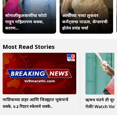
सोनाली कुलकर्णीचा फोटो
आर्चीच्या नव्या लुकवर
पाहून महिलापण थक्क,
कमेंट्सचा पाऊस, कॅप्शनची
कारण...
होतेय प्रचंड चर्चा
Most Read Stories
नाशिकच्या शहर आणि जिल्ह्यात भूकंपाचे
ऋषभ पंतने ती चूक 
धक्के, ४.३ रिश्टर स्केलचे धक्के..
गेली! Watch Vid