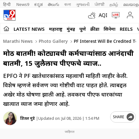
हिन्दी 
News9
ಕನ್ನಡ
తెలుగు
বাংলা
ગુજરાતી
ਪੰਜਾਬੀ
தமிழ்
മലയാള
AQI
LATEST NEWS
महाराष्ट्र
मुंबई
पुणे
क्रीडा
सिनेमा
REELS
Marathi News
Photo Gallery
PF Interest Will Be Credited To
मोठी बातमी! कोट्यावधी कर्मचाऱ्यांसाठी आनंदाची
बातमी, 15 जुलैलाच पीएफचे व्याज..
EPFO ने PF खातेधारकांसाठी महत्वाची माहिती जाहीर केली.
विशेष म्हणजे सर्वजण ज्या गोष्टीची वाट पाहत होते. त्याबद्दल
अखेर मोठी घोषणा झाली आहे. लवकरच पीएफ धारकांच्या
खात्यात व्याज जमा होणार आहे.
SHARE
शितल मुंडे
|
Updated on:
Jul 08, 2026 | 1:54 PM