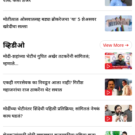
पोस्ट केली शेअर
मोतीलाल ओसवालसह बड्या ब्रोकरेजचा 'या' 5 शेअर्सवर
खरेदीचा सल्ला
व्हिडीओ
View More
मोदी-शहांच्या भेटीचं गुपित अखेर तटकरेंनी सांगितलं;
म्हणाले...
एकही नगरसेवक का निवडून आला नाही? गिरीश
महाजनांचा राज ठाकरेंना थेट सवाल
मोदींच्या भेटीनंतर शिंदेची पहिली प्रतिक्रिया; सांगितलं नेमकं
काय घडलं?
शेतकऱ्यांसाठी मोठी खुशखबर! कर्जमाफीचा पहिला हप्ता