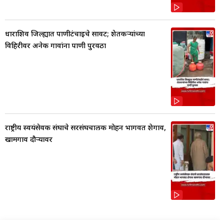
धाराशिव जिल्ह्यात पाणीटंचाईचे सावट; शेतकऱ्यांच्या
विहिरीवर अनेक गावांना पाणी पुरवठा
राष्ट्रीय स्वयंसेवक संघाचे सरसंघचालक मोहन भागवत शेगाव,
खामगाव दौऱ्यावर