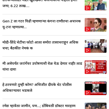
जमा; 6.22 लाख....
Gen Z ला गटर पिढी म्हणणाऱ्या कंगना राणौतचा अचानक
यू-टर्न! म्हणाल्या...
मोदी-शिंदे भेटीचा फोटो आला समोर! तासाभराहून अधिक
चर्चा; बैठकीत नेमकं क
मी असेपर्यंत जरांगेंवर उपोषणाची वेळ येऊ देणार नाही! लाड
यांचा दावा
हे ठरवणारे तुम्ही कोण? अभिजीत दीपके थेट पोलीस
अधिकाऱ्यावर भडकले
रमेश म्हात्रेला जामीन, पण...; डोंबिवली डॉक्टर मारहाण