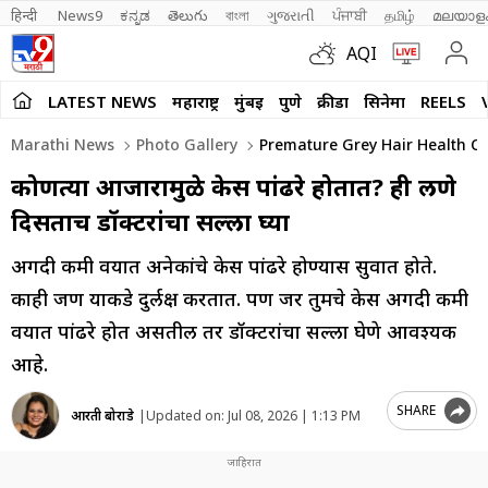
हिन्दी 
News9
ಕನ್ನಡ
తెలుగు
বাংলা
ગુજરાતી
ਪੰਜਾਬੀ
தமிழ்
മലയാള
AQI
LATEST NEWS
महाराष्ट्र
मुंबई
पुणे
क्रीडा
सिनेमा
REELS
Marathi News
Photo Gallery
Premature Grey Hair Health Co
कोणत्या आजारामुळे केस पांढरे होतात? ही लक्षणे
दिसताच डॉक्टरांचा सल्ला घ्या
अगदी कमी वयात अनेकांचे केस पांढरे होण्यास सुरुवात होते.
काही जण याकडे दुर्लक्ष करतात. पण जर तुमचे केस अगदी कमी
वयात पांढरे होत असतील तर डॉक्टरांचा सल्ला घेणे आवश्यक
आहे.
SHARE
आरती बोराडे
|
Updated on:
Jul 08, 2026 | 1:13 PM