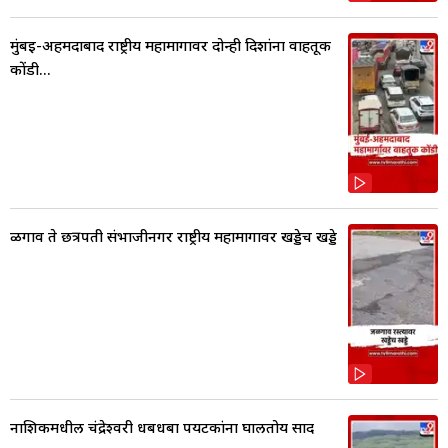
मुंबई-अहमदाबाद राष्ट्रीय महामार्गावर दोन्ही दिशांना वाहतूक
कोंडी...
ळगाव ते छत्रपती संभाजीनगर राष्ट्रीय महामार्गावर खड्डेच खड्डे
नाशिकमधील चंद्रेश्वरी धबधबा पर्यटकांना घालतोय साद