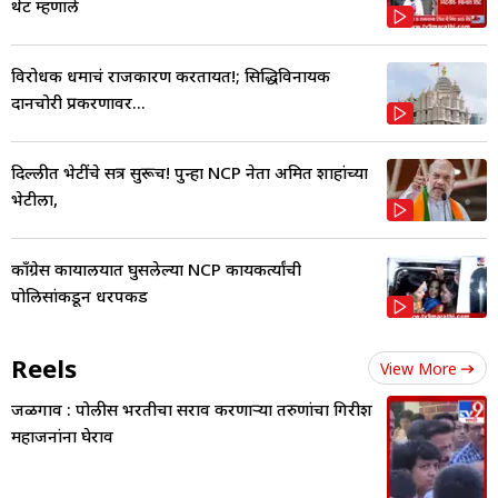
थेट म्हणाले
विरोधक धर्माचं राजकारण करतायत!; सिद्धिविनायक
दानचोरी प्रकरणावर...
दिल्लीत भेटींचे सत्र सुरूच! पुन्हा NCP नेता अमित शाहांच्या
भेटीला,
काँग्रेस कार्यालयात घुसलेल्या NCP कार्यकर्त्यांची
पोलिसांकडून धरपकड
Reels
View More
जळगाव : पोलीस भरतीचा सराव करणाऱ्या तरुणांचा गिरीश
महाजनांना घेराव