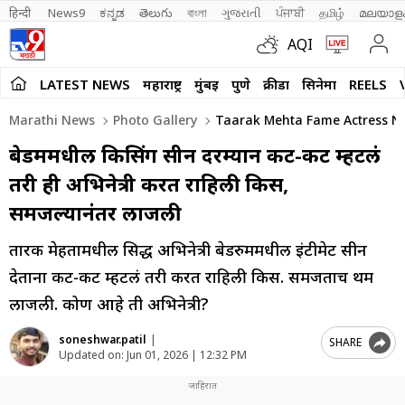
हिन्दी 
News9
ಕನ್ನಡ
తెలుగు
বাংলা
ગુજરાતી
ਪੰਜਾਬੀ
தமிழ்
മലയാള
AQI
LATEST NEWS
महाराष्ट्र
मुंबई
पुणे
क्रीडा
सिनेमा
REELS
Marathi News
Photo Gallery
Taarak Mehta Fame Actress Neh
बेडरुममधील किसिंग सीन दरम्यान कट-कट म्हटलं
तरी ही अभिनेत्री करत राहिली किस,
समजल्यानंतर लाजली
तारक मेहतामधील प्रसिद्ध अभिनेत्री बेडरुममधील इंटीमेट सीन
देताना कट-कट म्हटलं तरी करत राहिली किस. समजताच प्रथम
लाजली. कोण आहे ती अभिनेत्री?
soneshwar.patil
|
SHARE
Updated on:
Jun 01, 2026 | 12:32 PM