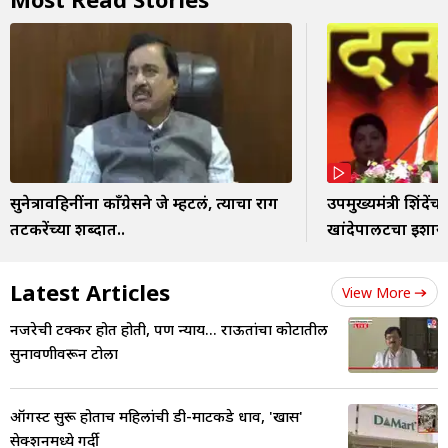
सुनेत्रावहिनींना काँग्रेसने जे म्हटलं, त्याचा राग
उपमुख्यमंत्री शिंदे
तटकरेंच्या शब्दात..
खांदेपालटचा इशारा
Latest Articles
View More
नजरेची टक्कर होत होती, पण न्याय... राऊतांचा कोर्टातील
सुनावणीवरून टोला
ऑगस्ट सुरू होताच महिलांची डी-मार्टकडे धाव, 'खास'
सेक्शनमध्ये गर्दी