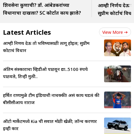
शिवसेना कुणाची? डॉ. आंबेडकरांच्या
आम्ही निर्णय देऊ त
विधानाचा दाखला? SC कोर्टात काय झाले?
सुप्रीम कोर्टाचं विधा
Latest Articles
View More
आम्ही निर्णय देऊ तो भविष्यासाठी लागू होईल; सुप्रीम
कोर्टाचं विधान
अंतिम संस्काराचा व्हिडीओ पाठवून द्या..5100 रुपये
पाठवले, तिन्ही मुली..
हर्षित राणामुळे टीम इंडियाची नाचक्की! असं काय घडलं की
बीसीसीआय नाराज
ऑटो मार्केटमध्ये Kia ची सर्वात मोठी खेळी; लॉन्च करणार
ईव्ही कार