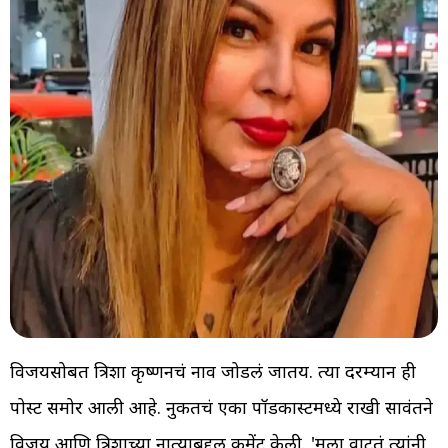
विजयसोबत त्रिशा कृष्णनचं नाव जोडलं जातय. त्या दरम्यान ही
पोस्ट समोर आली आहे. नुकतचं एका पॉडकास्टमध्ये राखी सावंतने
विजय आणि त्रिशाच्या नात्याबद्दल कमेंट केली. 'मला वाटतं त्यांनी