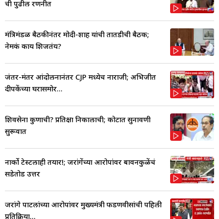
ची पुढील रणनीत
मंत्रिमंडळ बैठकीनंतर मोदी-शाह यांची तातडीची बैठक;
नेमकं काय शिजतंय?
जंतर-मंतर आंदोलनानंतर CJP मध्येच नाराजी; अभिजीत
दीपकेंच्या घरासमोर...
शिवसेना कुणाची? प्रतिक्षा निकालाची; कोर्टात सुनावणी
सुरूवात
नार्को टेस्टलाही तयार!; जरांगेंच्या आरोपांवर बावनकुळेंचं
सडेतोड उत्तर
जरांगे पाटलांच्या आरोपांवर मुख्यमंत्री फडणवीसांची पहिली
प्रतिक्रिया...