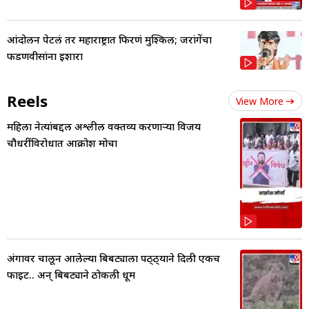
आंदोलन पेटलं तर महाराष्ट्रात फिरणं मुश्किल; जरांगेंचा
फडणवीसांना इशारा
Reels
View More
महिला नेत्यांबद्दल अश्लील वक्तव्य करणाऱ्या विजय
चौधरींविरोधात आक्रोश मोर्चा
अंगावर चालून आलेल्या बिबट्याला पठ्ठ्याने दिली एकच
फाईट.. अन् बिबट्याने ठोकली धूम