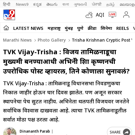
हिन्दी 
News9
ಕನ್ನಡ
తెలుగు
বাংলা
ગુજરાતી
ਪੰਜਾਬੀ
தமிழ்
മലയാള
AQI
LATEST NEWS
महाराष्ट्र
मुंबई
पुणे
क्रीडा
सिनेमा
REELS
Marathi News
Photo Gallery
Trisha Krishnan Cryptic Post V
TVK Vijay-Trisha : विजय तामिळनाडूचा
मुख्यमंत्री बनण्याआधी अभिनेत्री त्रिशा कृष्णनची
उपरोधिक पोस्ट व्हायरल, तिने कोणाला सुनावलं?
TVK Vijay-Trisha : तामिळनाडू विधानसभा निवडणुकीचा
निकाल जाहीर होऊन चार दिवस झालेत. पण अजून सरकार
स्थापनेचा पेच सुटत नाहीय. अभिनेता थलपती विजयवर जनतेने
सर्वाधिक विश्वास दाखवला आहे. त्याचा TVK तामिळनाडूतील
सर्वात मोठा पक्ष ठरला आहे.
Dinananth Parab
|
SHARE