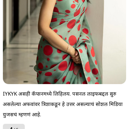
IYKYK असही कॅप्शनमध्ये लिहिलय. पर्सनल लाइफबद्दल सुरु
असलेल्या अफवांवर त्रिशाकडून हे उत्तर असल्याचं सोशल मिडिया
युजर्सचं म्हणणं आहे.