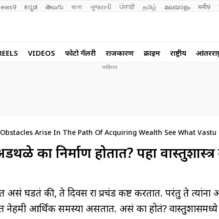
ews9
ಕನ್ನಡ
తెలుగు
বাংলা
ગુજરાતી
ਪੰਜਾਬੀ
தமிழ்
മലയാളം
मनी9
REELS
VIDEOS
फोटो गॅलरी
राजकारण
क्राईम
राष्ट्रीय
आंतरराष्ट
bstacles Arise In The Path Of Acquiring Wealth See What Vastu
 अडथळे का निर्माण होतात? पहा वास्तुशास्त्
ांसोबत असं घडतं की, ते दिवस रात्र प्रचंड कष्ट करतात. परंतु ते त्यांन
नेहमी आर्थिक समस्या असतात. असं का होतं? वास्तुशास्त्रामध्य