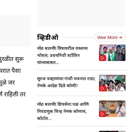
व्हिडीओ
View More
मोठी बातमी! त्रिषावरील वक्तव्य
भोवलं; उधयनिधी स्टॉलिन
सुरळीत सुरू
यांच्याबाबत...
घरात पैसा
सुरज चव्हाणांचा गांधी भवनात राडा;
मुळे जर
नेमके आदेश दिले कोणी?
्ण राहिली तर
मोठी बातमी! शिवसेना पक्ष आणि
निवडणूक चिन्ह नेमकं कोणाचं,
कोर्टात...