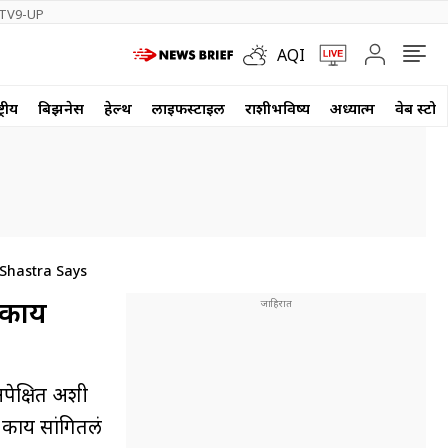
TV9-UP
AQI
्रीय
बिझनेस
हेल्थ
लाईफस्टाईल
राशीभविष्य
अध्यात्म
वेब स्टोर
 Shastra Says
र काय
ा अपेक्षित अशी
े काय सांगितलं