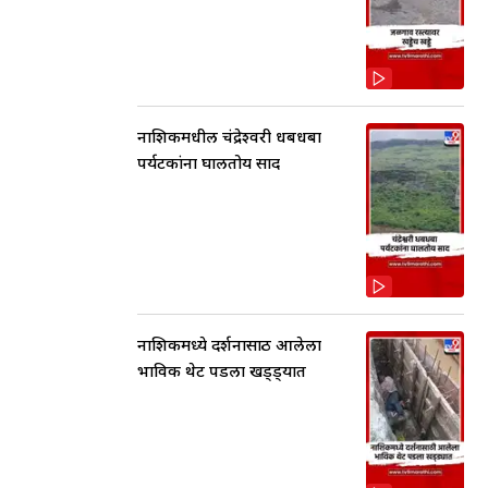
नाशिकमधील चंद्रेश्वरी धबधबा
पर्यटकांना घालतोय साद
नाशिकमध्ये दर्शनासाठी आलेला
भाविक थेट पडला खड्ड्यात