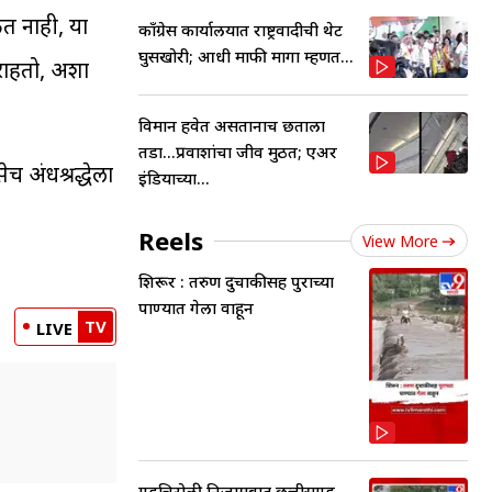
त नाही, या
काँग्रेस कार्यालयात राष्ट्रवादीची थेट
घुसखोरी; आधी माफी मागा म्हणत...
 राहतो, अशा
विमान हवेत असतानाच छताला
तडा...प्रवाशांचा जीव मुठीत; एअर
च अंधश्रद्धेला
इंडियाच्या...
Reels
View More
शिरूर : तरुण दुचाकीसह पुराच्या
पाण्यात गेला वाहून
TV
LIVE
गडचिरोली निजामबाद छत्तीसगड