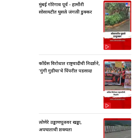
मुंबई गोरेगाव पूर्व - हार्मोनी
सोसायटीत घुसले जंगली डुक्कर
काँग्रेस विरोधात राष्ट्रवादीची निदर्शने,
'गुंगी गुडीया'चे पिंपरीत पडसाद!
लोणेरे उड्डाणपूलवर खड्डा,
अपघाताची शक्यता