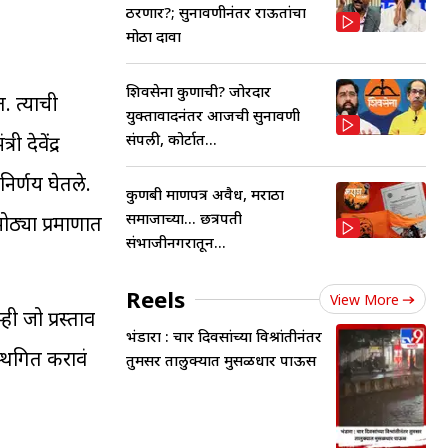
ठरणार?; सुनावणीनंतर राऊतांचा
मोठा दावा
शिवसेना कुणाची? जोरदार
. त्याची
युक्तावादनंतर आजची सुनावणी
संपली, कोर्टात...
 देवेंद्र
निर्णय घेतले.
कुणबी प्रमाणपत्र अवैध, मराठा
समाजाच्या... छत्रपती
ोठ्या प्रमाणात
संभाजीनगरातून...
Reels
View More
 जो प्रस्ताव
भंडारा : चार दिवसांच्या विश्रांतीनंतर
स्थगित करावं
तुमसर तालुक्यात मुसळधार पाऊस