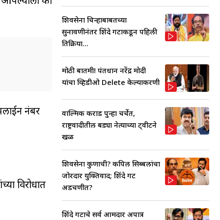
हे आपल्याला का
शिवसेना चिन्हाबाबतच्या
सुनावणीनंतर शिंदे गटाकडून पहिली
प्रतिक्रिया...
मोठी बातमी! पंतप्रधान नरेंद्र मोदी
यांचा व्हिडीओ Delete केल्याप्रकरणी
्पलाईन नंबर
वाल्मिक कराड पुन्हा चर्चेत,
राष्ट्रवादीतील बड्या नेत्याच्या ट्वीटने
खळ
शिवसेना कुणाची? कपिल सिब्बलांचा
जोरदार युक्तिवाद; शिंदे गट
ंच्या विरोधात
अडचणीत?
शिंदे गटाचे सर्व आमदार अपात्र