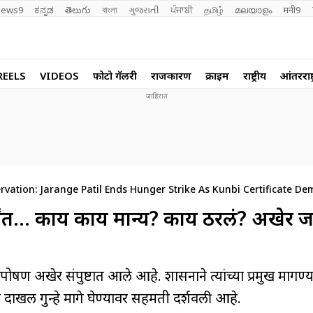
ews9
ಕನ್ನಡ
తెలుగు
বাংলা
ગુજરાતી
ਪੰਜਾਬੀ
தமிழ்
മലയാളം
मनी9
REELS
VIDEOS
फोटो गॅलरी
राजकारण
क्राईम
राष्ट्रीय
आंतरराष्ट
vation: Jarange Patil Ends Hunger Strike As Kunbi Certificate D
पर्यंत… काय काय मान्य? काय ठरलं? अखेर जरा
पोषण अखेर संपुष्टात आले आहे. शासनाने त्यांच्या प्रमुख मागण्या
 दाखल गुन्हे मागे घेण्यावर सहमती दर्शवली आहे.