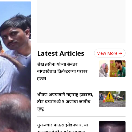
Latest Articles
View More
शेख हसीना यांच्या प्रेसनंतर
बांग्लादेशात क्रिकेटरच्या घरावर
हल्ला
भीषण अपघाताने महाराष्ट्र हादरला,
तीन घटनांमध्ये 5 जणांचा जागीच
मृत्यू
मुसळधार पाऊस झोडपणार, या
राज्यामध्ये वीज कोसळण्याचा