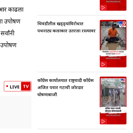
जीआर काढला
आता उपोषण
भिवंडीतील खड्ड्यांविरोधात
पथनाट्य कलाकार उतरला रस्त्यावर
र्वांनी
ऊन उपोषण
काँग्रेस कार्यालयात राष्ट्रवादी काँग्रेस
TV
LIVE
अजित पवार गटाची जोरदार
घोषणाबाजी