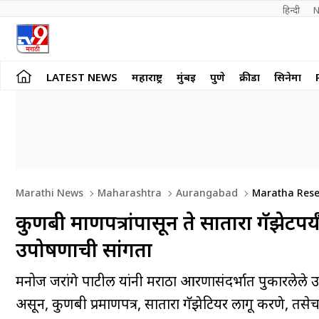
हिन्दी 
N
LATEST NEWS
महाराष्ट्र
मुंबई
पुणे
क्रीडा
सिनेमा
Marathi News
Maharashtra
Aurangabad
Maratha Reser
कुणबी प्रमाणपत्रांपासून ते सातारा गॅझेट
उपोषणाची सांगता
मनोज जरांगे पाटील यांनी मराठा आरक्षणासंदर्भात पुकारलेले उ
असून, कुणबी प्रमाणपत्र, सातारा गॅझेटियर लागू करणे, तसेच