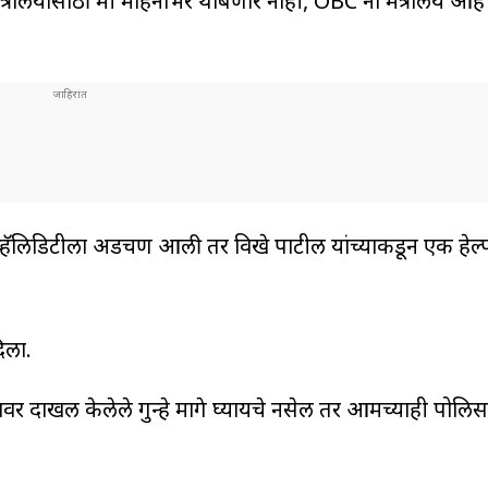
मंत्रालयासाठी मी महिनाभर थांबणार नाही, OBC ना मंत्रालय आ
जे. व्हॅलिडिटीला अडचण आली तर विखे पाटील यांच्याकडून एक हेल
िला.
वर दाखल केलेले गुन्हे मागे घ्यायचे नसेल तर आमच्याही पोलिसा