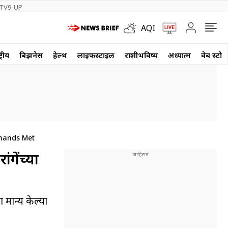
TV9-UP
AQI
्रीय
बिझनेस
हेल्थ
लाईफस्टाईल
राशीभविष्य
अध्यात्म
वेब स्टोर
emands Met
ंगेंच्या
 मान्य केल्या