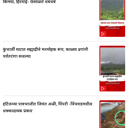
किमया, हिरवाई- फेसाळते धबधबे
कुंभार्ली घाटात सह्याद्रीचे मनमोहक रूप; काळ्या ढगांनी
पर्वतरांगा सजल्या
हॉटेलच्या पावभाजीत जिवंत अळी, पिंपरी -चिंचवडमधील
धक्कादायक प्रकार