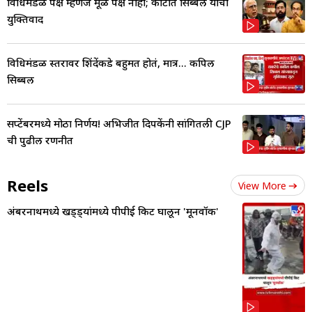
विधिमंडळ पक्ष म्हणजे मूळ पक्ष नाही; कोर्टात सिब्बल यांचा
युक्तिवाद
विधिमंडळ स्तरावर शिंदेंकडे बहुमत होतं, मात्र... कपिल
सिब्बल
सप्टेंबरमध्ये मोठा निर्णय! अभिजीत दिपकेंनी सांगितली CJP
ची पुढील रणनीत
Reels
View More
अंबरनाथमध्ये खड्ड्यांमध्ये पीपीई किट घालून 'मूनवॉक'