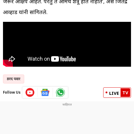
जरूर आक्षेप आहेत. परंतु ते आमचे शत्रू होत नाहीत’, असे जिंतेद्र
आव्हाड यांनी सांगितले.
शरद पवार
TV
Follow Us
LIVE