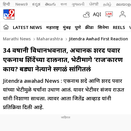
हिन्दी 
News9
ಕನ್ನಡ
తెలుగు
বাংলা
ગુજરાતી
ਪੰਜਾਬੀ
தமிழ்
മലയാള
AQI
LATEST NEWS
महाराष्ट्र
मुंबई
पुणे
क्रीडा
सिनेमा
REELS
Marathi News
Maharashtra
Jitendra Awhad First Reaction
34 वर्षांनी विधानभवनात, अचानक शरद पवार
एकनाथ शिंदेंच्या दालनात, भेटीमागे ‘राज’कारण
काय? बड्या नेत्याने सगळं सांगितलं
Jitendra awahad News : एकनाथ शिंदे आणि शरद पवार
यांच्या भेटीमुळे चर्चांना उधाण आलं. यावर भेटीवर संजय राऊत
यांनी निशाणा साधला. त्यावर आता जितेंद्र आव्हाड यांनी
प्रतिक्रिया दिली आहे.