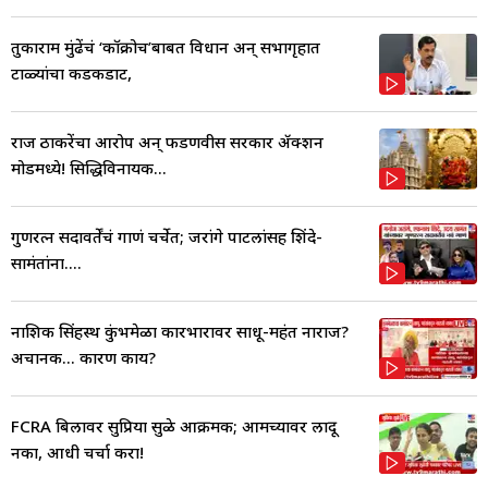
तुकाराम मुंढेंचं ‘कॉक्रोच’बाबत विधान अन् सभागृहात
टाळ्यांचा कडकडाट,
राज ठाकरेंचा आरोप अन् फडणवीस सरकार ॲक्शन
मोडमध्ये! सिद्धिविनायक...
गुणरत्न सदावर्तेंचं गाणं चर्चेत; जरांगे पाटलांसह शिंदे-
सामंतांना....
नाशिक सिंहस्थ कुंभमेळा कारभारावर साधू-महंत नाराज?
अचानक... कारण काय?
FCRA बिलावर सुप्रिया सुळे आक्रमक; आमच्यावर लादू
नका, आधी चर्चा करा!