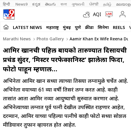
हिन्दी 
News9
ಕನ್ನಡ
తెలుగు
বাংলা
ગુજરાતી
ਪੰਜਾਬੀ
தமிழ்
മലയാള
AQI
LATEST NEWS
महाराष्ट्र
मुंबई
पुणे
क्रीडा
सिनेमा
REELS
Marathi News
Photo Gallery
Aamir Khan Ex Wife Reena Dutt
आमिर खानची पहिली बायको तारुण्यात दिसायची
प्रचंड सुंदर, ‘मिस्टर परफेक्शनिस्ट’ झालेला फिदा,
फोटो पाहून म्हणाल…
अभिनेता आमिर खान सध्या त्याच्या तिसऱ्या लग्नामुळे चर्चेत आहे.
अभिनेता वयाच्या 61 व्या वर्षी तिसरं लग्न करत आहे. काही
तासांत आता आमिर नव्या आयुष्याची सुरुवात करणार आहे.
अभिनेत्याच्या लग्नात पूर्व पत्नी देखील उपस्थित राहणार आहेत,
दरम्यान, आमिर याच्या पहिल्या पत्नीचे काही फोटो सध्या सोशल
मीडियावर तुफान व्हायरल होत आहेत.