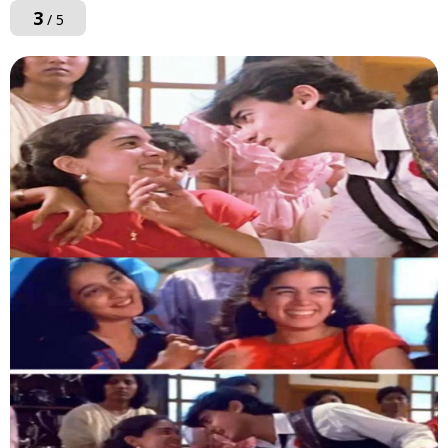
3
/ 5