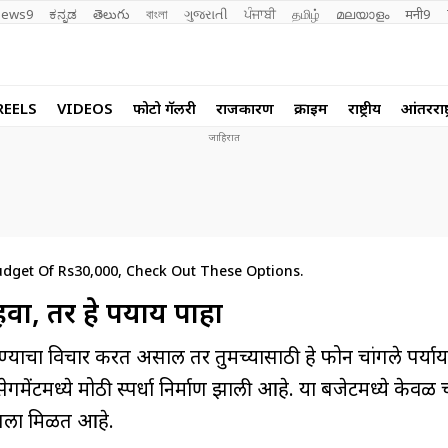
ews9
ಕನ್ನಡ
తెలుగు
বাংলা
ગુજરાતી
ਪੰਜਾਬੀ
தமிழ்
മലയാളം
मनी9
REELS
VIDEOS
फोटो गॅलरी
राजकारण
क्राईम
राष्ट्रीय
आंतरराष्ट
dget Of Rs30,000, Check Out These Options.
हवा, तर हे पर्याय पाहा
ी करण्याचा विचार करत असाल तर तुमच्यासाठी हे फोन चांगले पर्
गमेंटमध्ये मोठी स्पर्धा निर्माण झाली आहे. या बजेटमध्ये केवळ च
ंगला मिळत आहे.