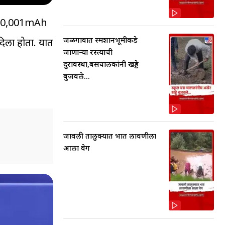
त 10,001mAh
जळगावात स्मशानभूमीकडे
दिला होता. यात
जाणाऱ्या रस्त्याची
दुरावस्था,बसचालकांनी खड्डे
बुजवले...
जावली तालुक्यात भात लावणीला
आला वेग