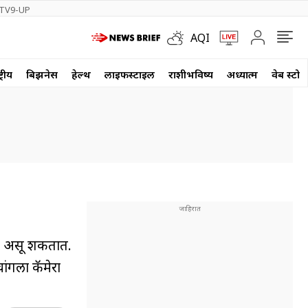
TV9-UP
AQI
्रीय
बिझनेस
हेल्थ
लाईफस्टाईल
राशीभविष्य
अध्यात्म
वेब स्टोर
याय असू शकतात.
ांगला कॅमेरा