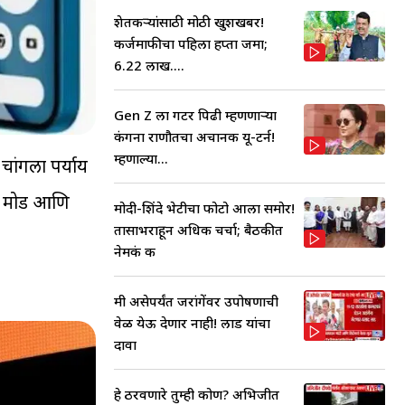
शेतकऱ्यांसाठी मोठी खुशखबर!
कर्जमाफीचा पहिला हप्ता जमा;
6.22 लाख....
Gen Z ला गटर पिढी म्हणणाऱ्या
कंगना राणौतचा अचानक यू-टर्न!
म्हणाल्या...
ांगला पर्याय
ेट मोड आणि
मोदी-शिंदे भेटीचा फोटो आला समोर!
तासाभराहून अधिक चर्चा; बैठकीत
नेमकं क
मी असेपर्यंत जरांगेंवर उपोषणाची
वेळ येऊ देणार नाही! लाड यांचा
दावा
हे ठरवणारे तुम्ही कोण? अभिजीत