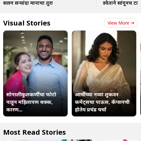
सलग दुसऱ्यांदा मानाचा तुरा
श्वेताने सांगूनच टा
Visual Stories
View More
सोनाली कुलकर्णीचा फोटो
आर्चीच्या नव्या लुकवर
पाहून महिलापण थक्क,
कमेंट्सचा पाऊस, कॅप्शनची
कारण...
होतेय प्रचंड चर्चा
Most Read Stories