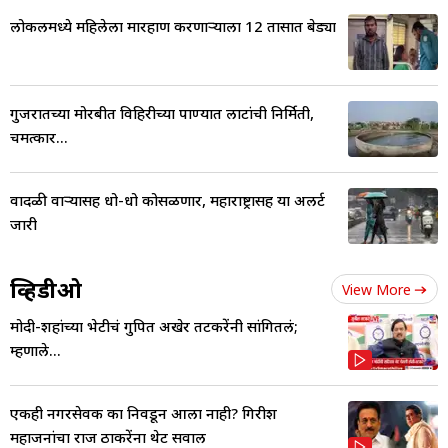
लोकलमध्ये महिलेला मारहाण करणाऱ्याला 12 तासात बेड्या
गुजरातच्या मोरबीत विहिरीच्या पाण्यात लाटांची निर्मिती,
चमत्कार...
वादळी वाऱ्यासह धो-धो कोसळणार, महाराष्ट्रासह या अलर्ट
जारी
व्हिडीओ
View More
मोदी-शहांच्या भेटीचं गुपित अखेर तटकरेंनी सांगितलं;
म्हणाले...
एकही नगरसेवक का निवडून आला नाही? गिरीश
महाजनांचा राज ठाकरेंना थेट सवाल