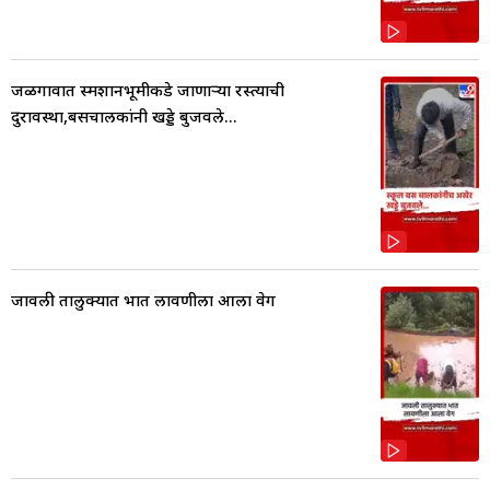
जळगावात स्मशानभूमीकडे जाणाऱ्या रस्त्याची
दुरावस्था,बसचालकांनी खड्डे बुजवले...
जावली तालुक्यात भात लावणीला आला वेग