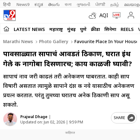
हिन्दी 
News9
ಕನ್ನಡ
తెలుగు
বাংলা
ગુજરાતી
ਪੰਜਾਬੀ
தமிழ்
മലയാള
AQI
LATEST NEWS
महाराष्ट्र
मुंबई
पुणे
क्रीडा
सिनेमा
REELS
Marathi News
Photo Gallery
Favourite Place In Your House
पावसाळ्यात सापाचं आवडतं ठिकाण, घरात इंथ
गेले की नागोबा दिसणारच; काय काळजी घ्यावी?
सापाचं नाव जरी काढलं तरी अनेकजण घाबरतात. काही साप
विषारी असतात त्यामुळे सापाने दंश करू नये यासाठीच अनेकजण
प्रयत्न करतात. परंतु तुमच्या घरातच अनेक ठिकाणी साप असू
शकतो.
Prajwal Dhage
|
SHARE
Updated on:
Jun 02, 2026 | 9:59 PM