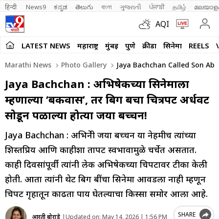
हिन्दी 
News9
ಕನ್ನಡ
తెలుగు
বাংলা
ગુજરાતી
ਪੰਜਾਬੀ
தமிழ்
മലയാള
AQI
LATEST NEWS
महाराष्ट्र
मुंबई
पुणे
क्रीडा
सिनेमा
REELS
Marathi News
Photo Gallery
Jaya Bachchan Called Son Abh
Jaya Bachchan : अभिषेकच्या सिनेमाला
म्हणाल्या ‘बकवास’, तर बिग बींचा चित्रपट अर्धवट
सोडून पळाल्या होत्या जया बच्चन!
Jaya Bachchan : अभिनेत्री जया बच्चन या नेहमीच त्यांच्या
शिस्तप्रिय आणि काहीशा तापट स्वभावामुळे चर्चेत असतात.
काही दिवसांपूर्वी त्यांनी लेक अभिषेकच्या चित्रपटावर टीका केली
होती. आता त्यांनी थेट बिग बींचा सिनेमा आवडला नाही म्हणून
चित्रपट गृहातून काढता पाय घेतल्याचा किस्सा समोर आला आहे.
SHARE
आरती बोराडे
|
Updated on:
May 14, 2026 | 1:56 PM