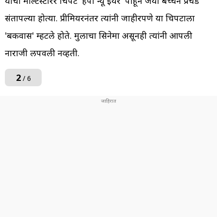
यांचा मल्टिस्टारर चित्रपट 'हॅपी न्यू इयर' पाहून जया बच्चन प्रचंड
संतापल्या होत्या. प्रीमियरनंतर त्यांनी जाहीरपणे या चित्रपटाला
'बकवास' म्हटले होते. मुलाचा सिनेमा असूनही त्यांनी आपली
नाराजी लपवली नव्हती.
2
/ 6