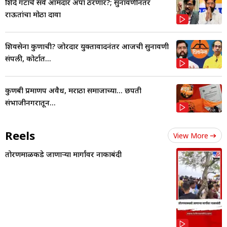
शिंदे गटाचे सर्व आमदार अपात्र ठरणार?; सुनावणीनंतर
राऊतांचा मोठा दावा
शिवसेना कुणाची? जोरदार युक्तावादनंतर आजची सुनावणी
संपली, कोर्टात...
कुणबी प्रमाणपत्र अवैध, मराठा समाजाच्या... छत्रपती
संभाजीनगरातून...
Reels
View More
तोरणमाळकडे जाणाऱ्या मार्गांवर नाकाबंदी