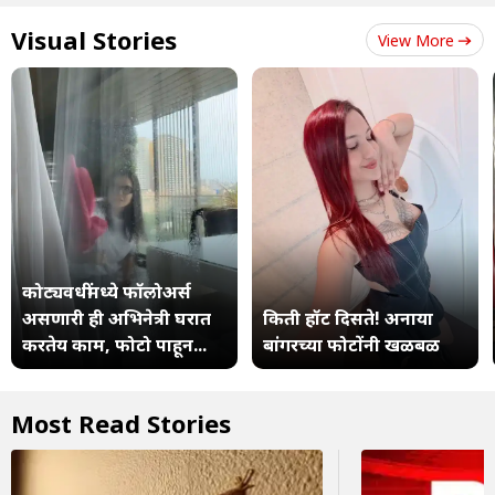
Visual Stories
View More
कोट्यवधींमध्ये फॉलोअर्स
असणारी ही अभिनेत्री घरात
किती हॉट दिसते! अनाया
करतेय काम, फोटो पाहून...
बांगरच्या फोटोंनी खळबळ
Most Read Stories