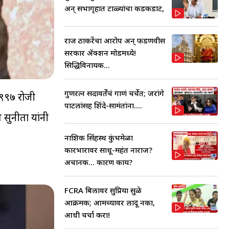
अन् सभागृहात टाळ्यांचा कडकडाट,
राज ठाकरेंचा आरोप अन् फडणवीस
सरकार ॲक्शन मोडमध्ये!
सिद्धिविनायक...
गुणरत्न सदावर्तेंचं गाणं चर्चेत; जरांगे
 १९९७ रोजी
पाटलांसह शिंदे-सामंतांना....
 सुनीता यांनी
नाशिक सिंहस्थ कुंभमेळा
कारभारावर साधू-महंत नाराज?
अचानक... कारण काय?
FCRA बिलावर सुप्रिया सुळे
आक्रमक; आमच्यावर लादू नका,
आधी चर्चा करा!