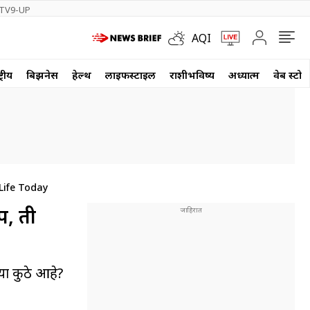
TV9-UP
AQI
्रीय
बिझनेस
हेल्थ
लाईफस्टाईल
राशीभविष्य
अध्यात्म
वेब स्टोर
Life Today
प, ती
्या कुठे आहे?