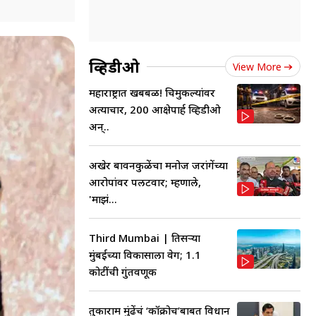
व्हिडीओ
View More
महाराष्ट्रात खबबळ! चिमुकल्यांवर
अत्याचार, 200 आक्षेपार्ह व्हिडीओ
अन्..
अखेर बावनकुळेंचा मनोज जरांगेंच्या
आरोपांवर पलटवार; म्हणाले,
'माझं...
Third Mumbai | तिसऱ्या
मुंबईच्या विकासाला वेग; 1.1
कोटींची गुंतवणूक
तुकाराम मुंढेंचं ‘कॉक्रोच’बाबत विधान