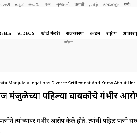
ews9
ಕನ್ನಡ
తెలుగు
বাংলা
ગુજરાતી
ਪੰਜਾਬੀ
தமிழ்
മലയാളം
मनी9
REELS
VIDEOS
फोटो गॅलरी
राजकारण
क्राईम
राष्ट्रीय
आंतरराष्ट
nita Manjule Allegations Divorce Settlement And Know About Her 
राज मंजुळेच्या पहिल्या बायकोचे गंभीर आरो
त्नीने त्यांच्यावर गंभीर आरोप केले होते. त्यांची पहिली पत्नी सध
.