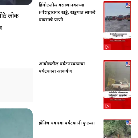
हिंगोलीतील बसस्थानकाच्या
प्रवेशद्वारावर खड्डे, खड्डयात साचले
ठमोठे लोक
पावसाचे पाणी
ब
आंबोलीतील पर्यटनस्थळाचा
पर्यटकांना आकर्षण
झेनिथ धबधबा पर्यटकांनी फुलला