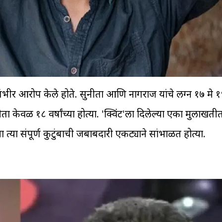
ावर गंभीर आरोप केले होते. सुनीता आणि नागराज यांचे लग्न १७ मे
 केवळ १८ वर्षांच्या होत्या. 'क्विंट'ला दिलेल्या एका मुलाखतीत
त्या संपूर्ण कुटुंबाची जबाबदारी एकट्याने सांभाळत होत्या.