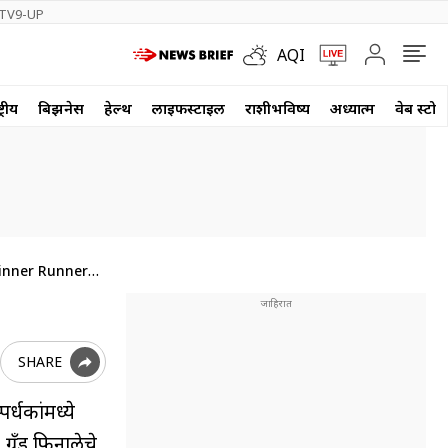
TV9-UP
AQI
्रीय
बिझनेस
हेल्थ
लाईफस्टाईल
राशीभविष्य
अध्यात्म
वेब स्टोर
Winner Runner
SHARE
धकांमध्ये
्रँड फिनालेचे