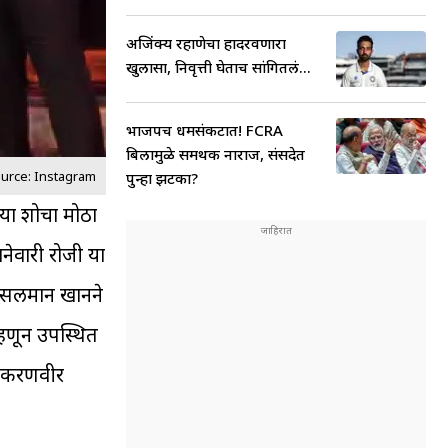
अजिंक्य रहाणेचा हादरवणारा
खुलासा, निवृत्ती घेताच सांगितलं...
भाजपच धर्मसंकटात! FCRA
बिलामुळे समर्थक नाराज, संसदेत
ource: Instagram
पुन्हा झटका?
 या शोचा मोठा
ेवारी रोजी या
ता सलमान खानने
म्हणून उपस्थित
ा, करणवीर