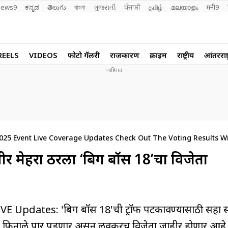
ews9
ಕನ್ನಡ
తెలుగు
বাংলা
ગુજરાતી
ਪੰਜਾਬੀ
தமிழ்
മലയാളം
मनी9
REELS
VIDEOS
फोटो गॅलरी
राजकारण
क्राईम
राष्ट्रीय
आंतरराष्ट
025 Event Live Coverage Updates Check Out The Voting Results 
मेहरा ठरला ‘बिग बॉस 18’चा विजेता
dates: 'बिग बॉस 18'ची ट्रॉफी पटकावण्यासाठी सहा स्पर्
ँड फिनाले पार पडणार असून लवकरच विजेता जाहीर होणार आहे. ग