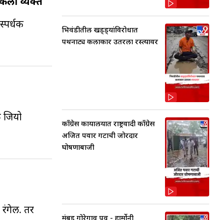
ेली व्यक्त
्पर्धक
भिवंडीतील खड्ड्यांविरोधात
पथनाट्य कलाकार उतरला रस्त्यावर
क जियो
काँग्रेस कार्यालयात राष्ट्रवादी काँग्रेस
अजित पवार गटाची जोरदार
घोषणाबाजी
रंगेल. तर
मुंबई गोरेगाव पूर्व - हार्मोनी