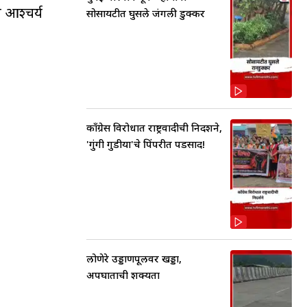
 आश्चर्य
सोसायटीत घुसले जंगली डुक्कर
काँग्रेस विरोधात राष्ट्रवादीची निदर्शने,
'गुंगी गुडीया'चे पिंपरीत पडसाद!
लोणेरे उड्डाणपूलवर खड्डा,
अपघाताची शक्यता