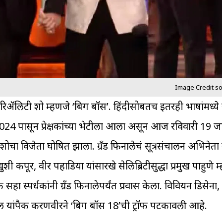
Image Credit s
त रिॲलिटी शो म्हणजे ‘बिग बॉस’. हिंदीसोबतच इतरही भाषांमध्ये
4 पासून प्रेक्षकांच्या भेटीला आला असून आज रविवारी 19 जान
शोचा विजेता घोषित झाला. ग्रँड फिनालेचं सूत्रसंचालन अभिने
ी कपूर, वीर पहाडिया यांसारखे सेलिब्रिटीसुद्धा प्रमुख पाहुणे 
 सहा स्पर्धकांनी ग्रँड फिनालेपर्यंत प्रवास केला. विवियन डिसेन
ल यांपैकी करणवीरने ‘बिग बॉस 18’ची ट्रॉफी पटकावली आहे.