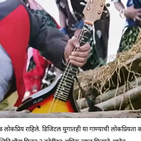
काळ लोकप्रिय राहिले. डिजिटल युगातही या गाण्याची लोकप्रियता