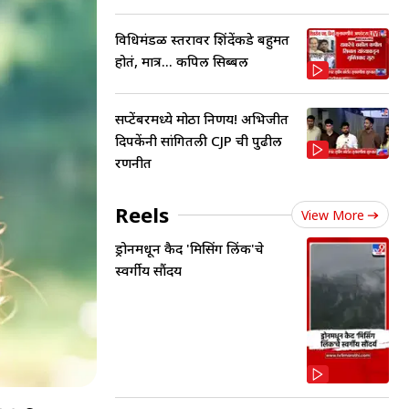
विधिमंडळ स्तरावर शिंदेंकडे बहुमत
होतं, मात्र... कपिल सिब्बल
सप्टेंबरमध्ये मोठा निर्णय! अभिजीत
दिपकेंनी सांगितली CJP ची पुढील
रणनीत
Reels
View More
ड्रोनमधून कैद 'मिसिंग लिंक'चे
स्वर्गीय सौंदर्य