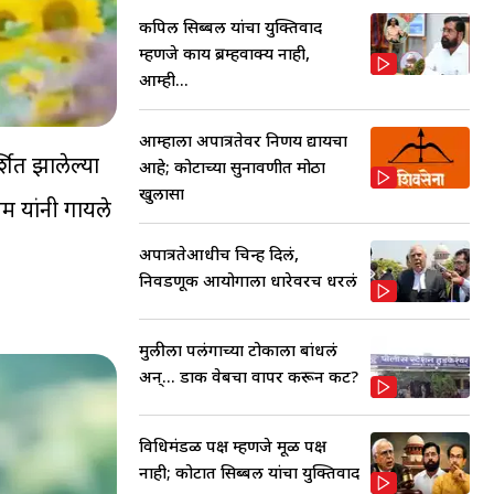
कपिल सिब्बल यांचा युक्तिवाद
म्हणजे काय ब्रम्हवाक्य नाही,
आम्ही...
आम्हाला अपात्रतेवर निर्णय द्यायचा
्शित झालेल्या
आहे; कोर्टाच्या सुनावणीत मोठा
खुलासा
यम यांनी गायले
अपात्रतेआधीच चिन्ह दिलं,
निवडणूक आयोगाला धारेवरच धरलं
मुलीला पलंगाच्या टोकाला बांधलं
अन्... डार्क वेबचा वापर करून कट?
विधिमंडळ पक्ष म्हणजे मूळ पक्ष
नाही; कोर्टात सिब्बल यांचा युक्तिवाद