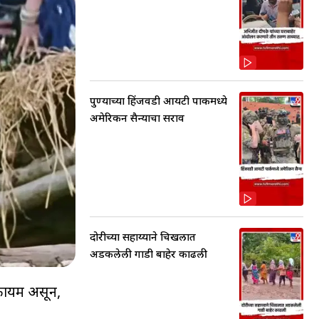
पुण्याच्या हिंजवडी आयटी पार्कमध्ये
अमेरिकन सैन्याचा सराव
दोरीच्या सहाय्याने चिखलात
अडकलेली गाडी बाहेर काढली
 कायम असून,