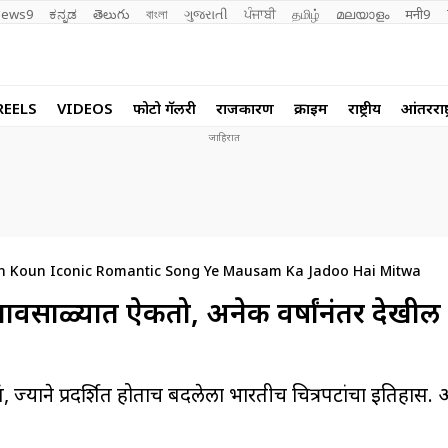
ews9
ಕನ್ನಡ
తెలుగు
বাংলা
ગુજરાતી
ਪੰਜਾਬੀ
தமிழ்
മലയാളം
मनी9
REELS
VIDEOS
फोटो गॅलरी
राजकारण
क्राईम
राष्ट्रीय
आंतरराष्ट
n Koun Iconic Romantic Song Ye Mausam Ka Jadoo Hai Mitwa
कजण पावसाळ्यात ऐकतो, अनेक वर्षांनंतर देखील
गाणं, ज्याने प्रदर्शित होताच बदलेला भारतीच चित्रपटांचा इतिहास.