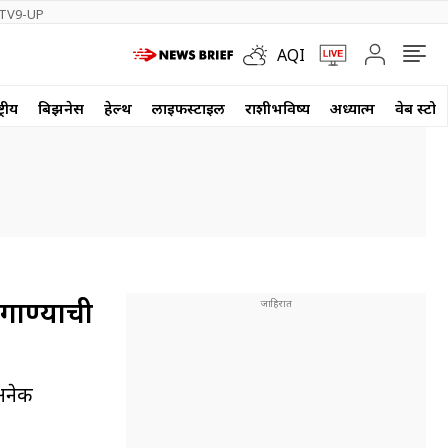
TV9-UP
AQI
्रीय
बिझनेस
हेल्थ
लाईफस्टाईल
राशीभविष्य
अध्यात्म
वेब स्टोर
 गाण्याची
 अनेक