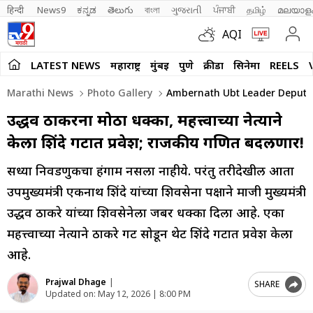
हिन्दी 
News9
ಕನ್ನಡ
తెలుగు
বাংলা
ગુજરાતી
ਪੰਜਾਬੀ
தமிழ்
മലയാള
AQI
LATEST NEWS
महाराष्ट्र
मुंबई
पुणे
क्रीडा
सिनेमा
REELS
Marathi News
Photo Gallery
Ambernath Ubt Leader Deputy D
उद्धव ठाकरेंना मोठा धक्का, महत्त्वाच्या नेत्याने
केला शिंदे गटात प्रवेश; राजकीय गणित बदलणार!
सध्या निवडणुकीचा हंगाम नसला नाहीये. परंतु तरीदेखील आता
उपमुख्यमंत्री एकनाथ शिंदे यांच्या शिवसेना पक्षाने माजी मुख्यमंत्री
उद्धव ठाकरे यांच्या शिवसेनेला जबर धक्का दिला आहे. एका
महत्त्वाच्या नेत्याने ठाकरे गट सोडून थेट शिंदे गटात प्रवेश केला
आहे.
Prajwal Dhage
|
SHARE
Updated on:
May 12, 2026 | 8:00 PM