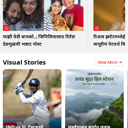
माझी वेडी बायको..; जिनिलियासाठी रितेश
रिअल इस्टेटमध्येही
देशमुखची भन्नाट पोस्ट
माधुरीचं नेटवर्थ कि
Visual Stories
View More
IND vs SL टेस्टमध्ये
मुंबईपासून सर्वात जवळ