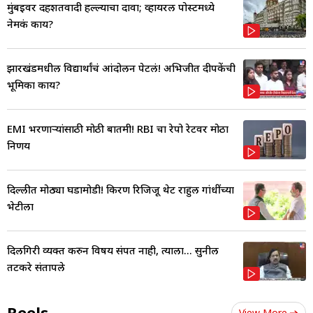
मुंबईवर दहशतवादी हल्ल्याचा दावा; व्हायरल पोस्टमध्ये
नेमकं काय?
झारखंडमधील विद्यार्थांचं आंदोलन पेटलं! अभिजीत दीपकेंची
भूमिका काय?
EMI भरणाऱ्यांसाठी मोठी बातमी! RBI चा रेपो रेटवर मोठा
निर्णय
दिल्लीत मोठ्या घडामोडी! किरण रिजिजू थेट राहुल गांधींच्या
भेटीला
दिलगिरी व्यक्त करुन विषय संपत नाही, त्याला... सुनील
तटकरे संतापले
Reels
View More