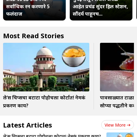
सर्वाधिक रन करणारे 5
आहेत प्रचंड सुंदर हिल स्टेशन,
फलंदाज
सौंदर्य पाहूनच...
Most Read Stories
ले’स चिप्सचा बटाटा पोहोचला कोर्टात! नेमकं
पावसाळ्यात टाळायचा
प्रकरण काय?
सोप्या पद्धतीने करा 
Latest Articles
View More
ले’स चिप्सचा बटाटा पोहोचला कोर्टात! नेमकं प्रकरण काय?