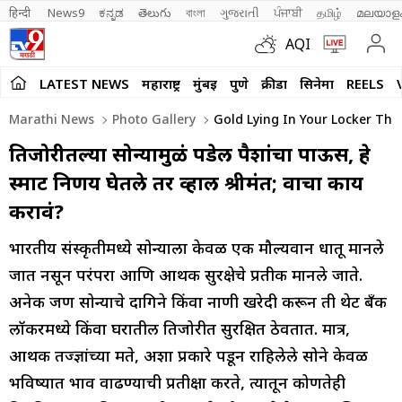
हिन्दी 
News9
ಕನ್ನಡ
తెలుగు
বাংলা
ગુજરાતી
ਪੰਜਾਬੀ
தமிழ்
മലയാള
AQI
LATEST NEWS
महाराष्ट्र
मुंबई
पुणे
क्रीडा
सिनेमा
REELS
Marathi News
Photo Gallery
Gold Lying In Your Locker The
तिजोरीतल्या सोन्यामुळं पडेल पैशांचा पाऊस, हे
स्मार्ट निर्णय घेतले तर व्हाल श्रीमंत; वाचा काय
करावं?
भारतीय संस्कृतीमध्ये सोन्याला केवळ एक मौल्यवान धातू मानले
जात नसून परंपरा आणि आर्थिक सुरक्षेचे प्रतीक मानले जाते.
अनेक जण सोन्याचे दागिने किंवा नाणी खरेदी करून ती थेट बँक
लॉकरमध्ये किंवा घरातील तिजोरीत सुरक्षित ठेवतात. मात्र,
आर्थिक तज्ज्ञांच्या मते, अशा प्रकारे पडून राहिलेले सोने केवळ
भविष्यात भाव वाढण्याची प्रतीक्षा करते, त्यातून कोणतेही