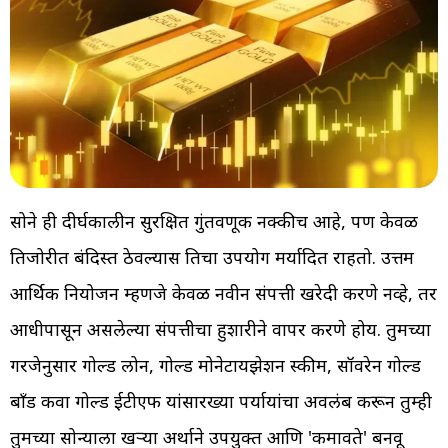
सोने ही दीर्घकालीन सुरक्षित गुंतवणूक नक्कीच आहे, पण केवळ
तिजोरीत बंदिस्त ठेवल्यास तिचा उपयोग मर्यादित राहतो. उत्तम
आर्थिक नियोजन म्हणजे केवळ नवीन संपत्ती खरेदी करणे नव्हे, तर
आधीपासून असलेल्या संपत्तीचा हुशारीने वापर करणे होय. तुमच्या
गरजेनुसार गोल्ड लोन, गोल्ड मोनेटायझेशन स्कीम, सॉवरेन गोल्ड
बाँड किंवा गोल्ड ईटीएफ यांसारख्या पर्यायांचा अवलंब करून तुम्ही
तुमच्या सोन्याला खऱ्या अर्थाने उपयुक्त आणि 'कमावते' बनवू