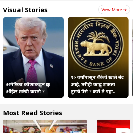
Visual Stories
View More
१० वर्षांपासून बँकेचे खाते बंद
अमेरिका कोणाकडून क्रुड
आहे, तरीही काढू शकता
ऑईल खरेदी करतो ?
तुमचे पैसे ? कसे ते पहा..
Most Read Stories