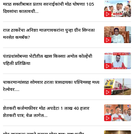
मराठी सक्तीबाबत प्रताप सरनाईकांची मोठी घोषणा! 105
दिवसांचा कालावधी...
राज ठाकरेंचा अनिशा माजगावकरांना पुन्हा ग्रीन सिग्नल!
मनसेत कमबॅक?
पंतप्रधांसोबच्या भेटीतील खास किस्सा! अमोल कोल्हेंची
पहिली प्रतिक्रिया
चाकरमान्यांसाठी सोमवार ठरला त्रासदायक! पश्चिमसह मध्य
रेल्वेवर....
शेतकरी कर्जमाफीवर मोठी अपडेट! 1 लाख 40 हजार
शेतकरी पात्र; वेळ लागेल...
मोठी खळबळ! ठाकरे गटाचा मोठा डाव; सहा फुटीर