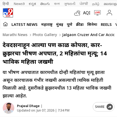
हिन्दी 
News9
ಕನ್ನಡ
తెలుగు
বাংলা
ગુજરાતી
ਪੰਜਾਬੀ
தமிழ்
മലയാള
AQI
LATEST NEWS
महाराष्ट्र
मुंबई
पुणे
क्रीडा
सिनेमा
REELS
Marathi News
Photo Gallery
Jalgaon Cruzer And Car Accid
देवदर्शनाहून आल्या पण काळ कोपला, कार-
क्रुझरचा भीषण अपघात, 2 महिलांचा मृत्यू; 14
भाविक महिला जखमी
या भीषण अपघातात कारमधील दोन्ही महिलांचा मृत्यू झाला
असून कारचालक गंभीर जखमी असल्याची प्राथमिक माहिती
मिळाली आहे. दुसरीकडे क्रुझरमधील 13 महिला भाविक जखमी
झाल्या आहेत.
Prajwal Dhage
|
SHARE
Updated on:
Jun 07, 2026 | 7:34 PM