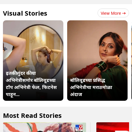
Visual Stories
View More
इतकी सुंदर की या
अभिनेत्रीसमोर बॉलिवूडच्या
बॉलिवूडच्या प्रसिद्ध
टॉप अभिनेत्री फेल, फिटनेस
अभिनेत्रीचा मराठमोळा
पाहून...
अंदाज
Most Read Stories