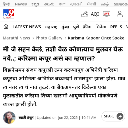
हिन्दी 
News9
ಕನ್ನಡ
తెలుగు
বাংলা
ગુજરાતી
ਪੰਜਾਬੀ
தமிழ்
മലയാള
AQI
LATEST NEWS
महाराष्ट्र
मुंबई
पुणे
क्रीडा
सिनेमा
REELS
Marathi News
Photo Gallery
Karisma Kapoor Once Spoke Ab
मी जे सहन केलं, तशी वेळ कोणत्याच मुलीवर येऊ
नये..; करिश्मा कपूर असं का म्हणाली?
बिझनेसमन संजय कपूरशी लग्न करण्यापूर्वी अभिनेत्री करिश्मा
कपूरचा अभिनेता अभिषेक बच्चनशी साखरपुडा झाला होता. मात्र
त्यानंतर त्याचं नातं तुटलं. या ब्रेकअपनंतर दिलेल्या एका
मुलाखतीत करिश्मा तिच्या खासगी आयुष्याविषयी मोकळेपणे
व्यक्त झाली होती.
SHARE
स्वाती वेमूल
|
Updated on:
Jun 22, 2025 | 10:41 AM