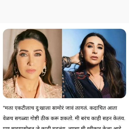
"मला एकटीलाच दु:खाला सामोरं जावं लागलं. कदाचित आता
वेळच सगळ्या गोष्टी ठीक करू शकतो. मी बरंच काही सहन केलंय.
पण माझ्यासोबत जे काही घडलंय, त्याचा मी स्वीकार केला आहे.