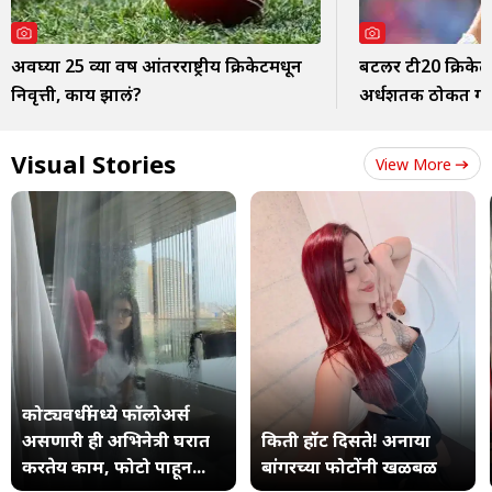
अवघ्या 25 व्या वर्षी आंतरराष्ट्रीय क्रिकेटमधून
बटलर टी20 क्रिकेटच
निवृत्ती, काय झालं?
अर्धशतक ठोकत गाठ
Visual Stories
View More
कोट्यवधींमध्ये फॉलोअर्स
असणारी ही अभिनेत्री घरात
किती हॉट दिसते! अनाया
करतेय काम, फोटो पाहून...
बांगरच्या फोटोंनी खळबळ