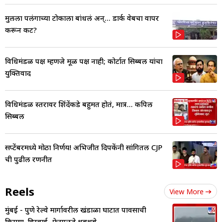
मुलीला पलंगाच्या टोकाला बांधलं अन्... डार्क वेबचा वापर
करून कट?
विधिमंडळ पक्ष म्हणजे मूळ पक्ष नाही; कोर्टात सिब्बल यांचा
युक्तिवाद
विधिमंडळ स्तरावर शिंदेंकडे बहुमत होतं, मात्र... कपिल
सिब्बल
सप्टेंबरमध्ये मोठा निर्णय! अभिजीत दिपकेंनी सांगितली CJP
ची पुढील रणनीत
Reels
View More
मुंबई - पुणे रेल्वे मार्गावरील खंडाळा घाटात पावसाची
किमया, हिरवाई- फेसाळते धबधबे