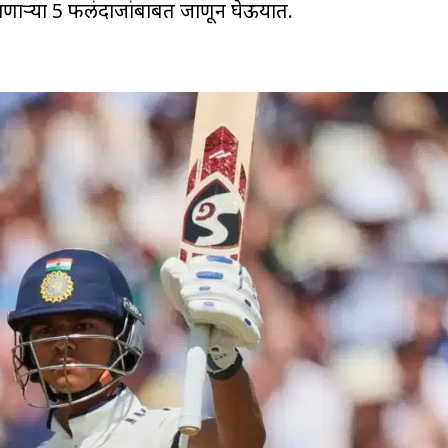
गावणाऱ्या 5 फलंदाजांबाबत जाणून घेऊयात.