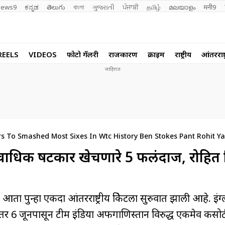
ews9
ಕನ್ನಡ
తెలుగు
বাংলা
ગુજરાતી
ਪੰਜਾਬੀ
தமிழ்
മലയാളം
मनी9
REELS
VIDEOS
फोटो गॅलरी
राजकारण
क्राईम
राष्ट्रीय
आंतरराष्ट
s To Smashed Most Sixes In Wtc History Ben Stokes Pant Rohit Y
त सर्वाधिक षटकार खेचणारे 5 फलंदाज, रोहित
हा एकदा आंतरराष्ट्रीय क्रिकेटला सुरुवात झाली आहे. इंग्ल
तर 6 जूनपासून टीम इंडिया अफगाणिस्तान विरुद्ध एकमेव कसो