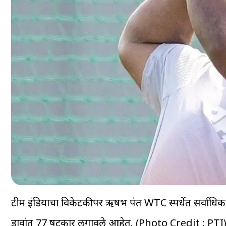
टीम इंडियाचा विकेटकीपर ऋषभ पंत WTC स्पर्धेत सर्वाधिक ष
डावांत 77 षटकार लगावले आहेत. (Photo Credit : PTI