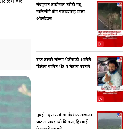
टकार लगावले
चंद्रपूरात ताडोबात 'छोटी मधू'
वाघिणीने दोन बछड्यांसह रस्ता
ओलांडला
राज ठाकरे यांच्या भेटीसाठी आलेले
दिलीप गावित भेट न घेताच परतले
मुंबई - पुणे रेल्वे मार्गावरील खंडाळा
घाटात पावसाची किमया, हिरवाई-
फेसाळते धबधबे