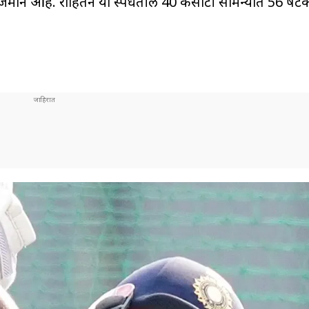
िराजमान आहे. रोहितने या स्पर्धेतील 40 कसोटी सामन्यांत 56 ष