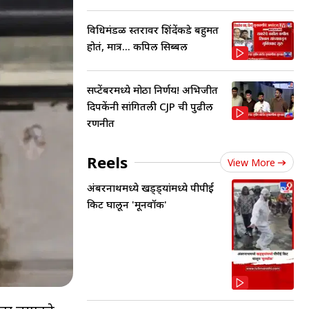
विधिमंडळ स्तरावर शिंदेंकडे बहुमत
होतं, मात्र... कपिल सिब्बल
सप्टेंबरमध्ये मोठा निर्णय! अभिजीत
दिपकेंनी सांगितली CJP ची पुढील
रणनीत
Reels
View More
अंबरनाथमध्ये खड्ड्यांमध्ये पीपीई
किट घालून 'मूनवॉक'