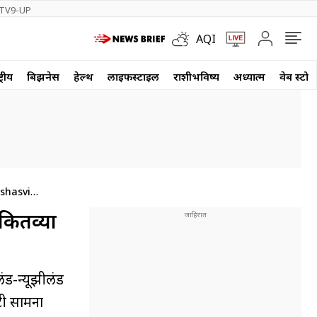
TV9-UP
AQI
्रीय
बिझनेस
हेल्थ
लाईफस्टाईल
राशीभविष्य
अध्यात्म
वेब स्टोर
ashasvi
 कितव्या
ंड-न्यूझीलंड
टी सामना