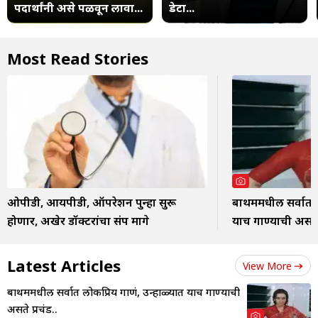
पदार्थांनी असे पळवून लावा...
डेटा...
Most Read Stories
ओपीडी, आयपीडी, ऑपरेशन पुन्हा सुरू
बाथरुममधील सर्वात 
होणार, अखेर डॉक्टरांचा संप मागे
याच गाण्याची असते प
Latest Articles
View More
बाथरुममधील सर्वात लोकप्रिय गाणं, उन्हाळ्यात याच गाण्याची
असते प्रचंड..