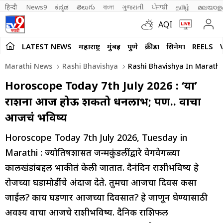
हिन्दी 
News9
ಕನ್ನಡ
తెలుగు
বাংলা
ગુજરાતી
ਪੰਜਾਬੀ
தமிழ்
മലയാള
AQI
LATEST NEWS
महाराष्ट्र
मुंबई
पुणे
क्रीडा
सिनेमा
REELS
Marathi News
Rashi Bhavishya
Rashi Bhavishya In Marathi 
Horoscope Today 7th July 2026 : ‘या’
राशींना आज होऊ शकतो धनलाभ; पण.. वाचा
आजचं भविष्य
Horoscope Today 7th July 2026, Tuesday in
Marathi : ज्योतिषशास्त्रात जन्मकुंडलींद्वारे वेगवेगळ्या
कालखंडांबद्दल भाकीतं केली जातात. दैनंदिन राशीभविष्य हे
रोजच्या घडामोडींचे अंदाज देते. तुमचा आजचा दिवस कसा
जाईल? काय घडणार आजच्या दिवसात? हे जाणून घेण्यासाठी
अवश्य वाचा आजचे राशीभविष्य. दैनिक राशिफल