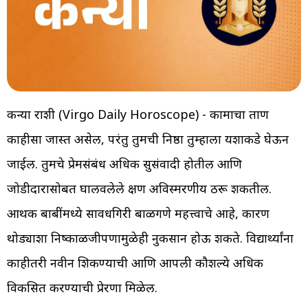
कन्या राशी (Virgo Daily Horoscope) - कामाचा ताण
काहीसा जास्त असेल, परंतु तुमची निष्ठा तुम्हाला यशाकडे घेऊन
जाईल. तुमचे प्रेमसंबंध अधिक सुसंवादी होतील आणि
जोडीदारासोबत घालवलेले क्षण अविस्मरणीय ठरू शकतील.
आर्थिक बाबींमध्ये सावधगिरी बाळगणे महत्त्वाचे आहे, कारण
थोड्याशा निष्काळजीपणामुळेही नुकसान होऊ शकते. विद्यार्थ्यांना
काहीतरी नवीन शिकण्याची आणि आपली कौशल्ये अधिक
विकसित करण्याची प्रेरणा मिळेल.