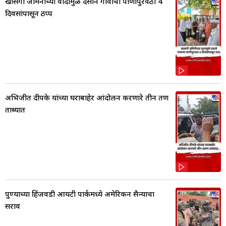
खासगी जमिनीच्या वादामुळे दसाने गावाचा पाणीपुरवठा 4
दिवसांपासून ठप्प
अभिजीत दीपके यांच्या घराबाहेर आंदोलन करणारे तीन तरुण
ताब्यात
पुण्याच्या हिंजवडी आयटी पार्कमध्ये अमेरिकन सैन्याचा
सराव