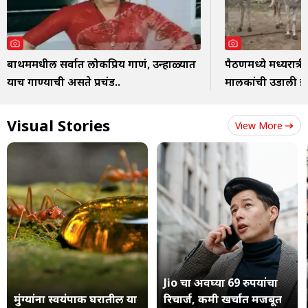
बाथरुममधील सर्वात लोकप्रिय गाणं, उन्हाळ्यात
पैठणमध्ये मध्यरात्र
याच गाण्याची असते प्रचंड..
मालकांची उडाली 
Visual Stories
View More
Jio चा अवघ्या 69 रुपयांचा
मुंग्यांना स्वयंपाक घरातील या
रिचार्ज, कमी खर्चात मजबूत