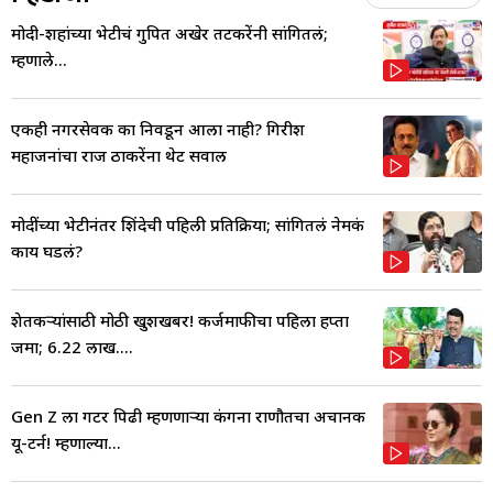
मोदी-शहांच्या भेटीचं गुपित अखेर तटकरेंनी सांगितलं;
म्हणाले...
एकही नगरसेवक का निवडून आला नाही? गिरीश
महाजनांचा राज ठाकरेंना थेट सवाल
मोदींच्या भेटीनंतर शिंदेची पहिली प्रतिक्रिया; सांगितलं नेमकं
काय घडलं?
शेतकऱ्यांसाठी मोठी खुशखबर! कर्जमाफीचा पहिला हप्ता
जमा; 6.22 लाख....
Gen Z ला गटर पिढी म्हणणाऱ्या कंगना राणौतचा अचानक
यू-टर्न! म्हणाल्या...