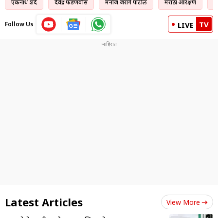
एकनाथ शिंदे
देवेंद्र फडणवीस
मनोज जरांगे पाटील
मराठा आरक्षण
सु
TV
Follow Us
LIVE
Latest Articles
View More