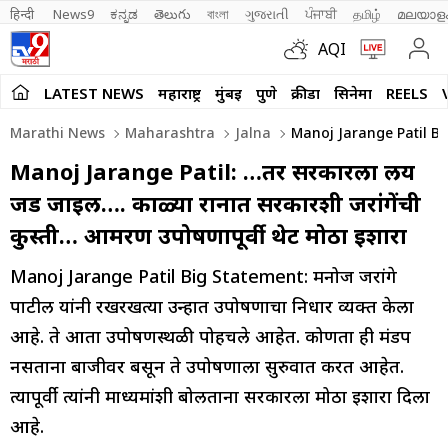
हिन्दी 
News9
ಕನ್ನಡ
తెలుగు
বাংলা
ગુજરાતી
ਪੰਜਾਬੀ
தமிழ்
മലയാള
AQI
LATEST NEWS
महाराष्ट्र
मुंबई
पुणे
क्रीडा
सिनेमा
REELS
Marathi News
Maharashtra
Jalna
Manoj Jarange Patil Bi
Manoj Jarange Patil: …तर सरकारला लय
जड जाईल…. काळ्या रानात सरकारशी जरांगेंची
कुस्ती… आमरण उपोषणापूर्वी थेट मोठा इशारा
Manoj Jarange Patil Big Statement: मनोज जरांगे
पाटील यांनी रखरखत्या उन्हात उपोषणाचा निर्धार व्यक्त केला
आहे. ते आता उपोषणस्थळी पोहचले आहेत. कोणता ही मंडप
नसताना बाजीवर बसून ते उपोषणाला सुरुवात करत आहेत.
त्यापूर्वी त्यांनी माध्यमांशी बोलताना सरकारला मोठा इशारा दिला
आहे.