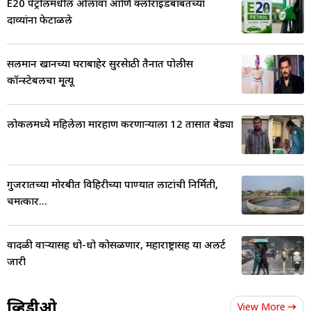
E20 पेट्रोलमधील ओलावा आणि क्लोराइडबाबतच्या
दाव्यांना फेटाळले
सलमान खानच्या घराबाहेर सुरक्षेसाठी तैनात पोलीस
कॉन्स्टेबलचा मृ्त्यू
लोकलमध्ये महिलेला मारहाण करणाऱ्याला 12 तासात बेड्या
गुजरातच्या मोरबीत विहिरीच्या पाण्यात लाटांची निर्मिती,
चमत्कार...
वादळी वाऱ्यासह धो-धो कोसळणार, महाराष्ट्रासह या अलर्ट
जारी
व्हिडीओ
View More