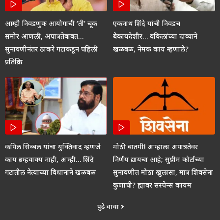
आम्ही निवडणुक आयोगाची ‘ती’ चूक
एकनाथ शिंदे यांची निवडच
समोर आणली, अपात्रतेबाबत…
बेकायदेशीर… वकिलांच्या दाव्याने
सुनावणीनंतर ठाकरे गटाकडून पहिली
खळबळ, नेमकं काय म्हणाले?
प्रतिक्रिया
कपिल सिब्बल यांचा युक्तिवाद म्हणजे
मोठी बातमी! आम्हाला अपात्रतेवर
काय ब्रम्हवाक्य नाही, आम्ही… शिंदे
निर्णय द्यायचा आहे; सुप्रीम कोर्टाच्या
गटातील नेत्याच्या विधानाने खळबळ
सुनावणीत मोठा खुलासा, मात्र शिवसेना
कुणाची? ह्यावर सस्पेन्स कायम
पुढे वाचा