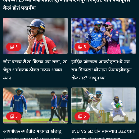
केलं होतं पदार्पण
5
5
जोस बटलर टी20 क्रिकेटचा नवा राजा, 20
हार्दिक पांड्याला आयपीएलमध्ये नवा
चेंडूत अर्धशतक ठोकत गाठलं अव्वल
संघ मिळाला! कोणत्या फ्रेंचायझीकडून
स्थान
खेळणार? जाणून घ्या
5
5
आयपीएल स्पर्धेतील महागडा खेळाडू
IND VS SL: दोन सामन्यात 332 धावा