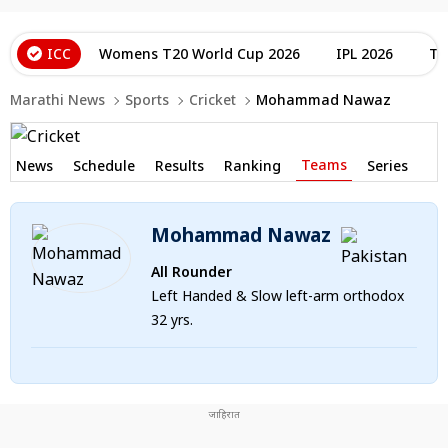
ICC
Womens T20 World Cup 2026
IPL 2026
T2
Marathi News
Sports
Cricket
Mohammad Nawaz
Teams
News
Schedule
Results
Ranking
Series
Mohammad Nawaz
All Rounder
Left Handed & Slow left-arm orthodox
32 yrs.