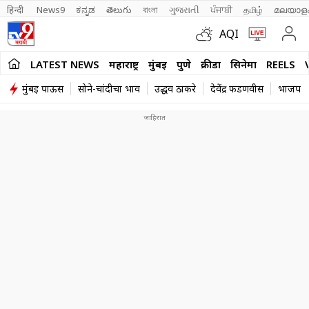
हिन्दी 
News9
ಕನ್ನಡ
తెలుగు
বাংলা
ગુજરાતી
ਪੰਜਾਬੀ
தமிழ்
മലയാള
AQI
LATEST NEWS
महाराष्ट्र
मुंबई
पुणे
क्रीडा
सिनेमा
REELS
मुंबई पाऊस
सोने-चांदीचा भाव
उद्धव ठाकरे
देवेंद्र फडणवीस
भाजप