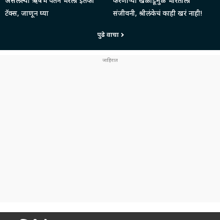
असलेल्या ऋषभ पंतने भरला इतका
करणाऱ्या खेळाडूमुळे भारताला
टॅक्स, जाणून घ्या
संजीवनी, श्रीलंकेचं काही खरं नाही!
पुढे वाचा