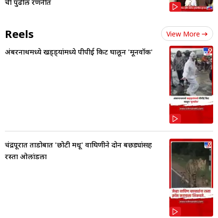
ची पुढील रणनीत
Reels
View More
अंबरनाथमध्ये खड्ड्यांमध्ये पीपीई किट घालून 'मूनवॉक'
चंद्रपूरात ताडोबात 'छोटी मधू' वाघिणीने दोन बछड्यांसह
रस्ता ओलांडला