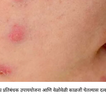
ग्य प्रतिबंधक उपाययोजना आणि वेळोवेळी काळजी घेतल्यास दत्व