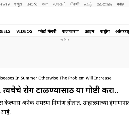
ews9
ಕನ್ನಡ
తెలుగు
বাংলা
ગુજરાતી
ਪੰਜਾਬੀ
தமிழ்
മലയാളം
मनी9
REELS
VIDEOS
फोटो गॅलरी
राजकारण
क्राईम
राष्ट्रीय
आंतरराष्ट
Diseases In Summer Otherwise The Problem Will Increase
त्वचेचे रोग टाळण्यासाठी या गोष्टी करा..
क्ष केल्यास अनेक समस्या निर्माण होतात. उन्हाळ्याच्या हंगामाना
 आहे.