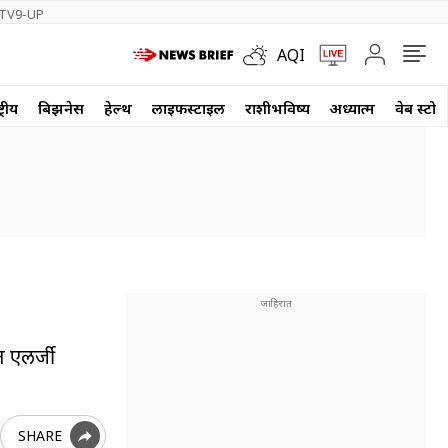
TV9-UP
AQI
्रीय
बिझनेस
हेल्थ
लाईफस्टाईल
राशीभविष्य
अध्यात्म
वेब स्टोर
त एलर्जी
SHARE