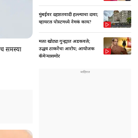
मुंबईवर दहशतवादी हल्ल्याचा दावा;
व्हायरल पोस्टमध्ये नेमकं काय?
मला खोट्या गुन्ह्यात अडकवले;
ीच समस्या
उद्धव ठाकरेंचा आरोप; आयोजक
कॅमेऱ्यासमोर