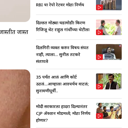
RBI चा रेपो रेटवर मोठा निर्णय
दिल्लीत मोठ्या घडामोडी! किरण
रिजिजू थेट राहुल गांधींच्या भेटीला
 जास्तीत जास्त
दिलगिरी व्यक्त करुन विषय संपत
नाही, त्याला... सुनील तटकरे
संतापले
35 पर्यंत आलं आणि कोर्ट
उठलं...आम्हाला आश्चर्यच वाटलं;
सुनावणीपूर्वी..
मोदी सरकारला हादरा दिल्यानंतर
CJP ॲक्शन मोडमध्ये; मोठा निर्णय
होणार?