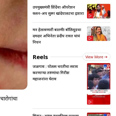
उपमुख्यमंत्री शिंदेंचा ऑपरेशन
क्लीन-अप सुरू! खांदेपालटचा इशारा
मन हेलावणारी बातमी! बॉलिवूडचा
दमदार अभिनेता प्रदीप रावत यांचं
निधन
Reels
View More
जळगाव : पोलीस भरतीचा सराव
करणाऱ्या तरुणांचा गिरीश
महाजनांना घेराव
चारोगांचा
शिरूर : तरुण दुचाकीसह पुराच्या