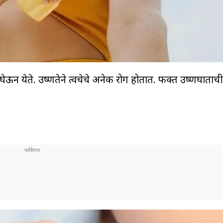
ऊन येते. उष्णतेने त्वचेचे अनेक रोग होतात. फक्त उष्णघाताच