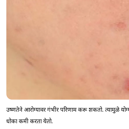
उष्णतेने आरोग्यावर गंभीर परिणाम करू शकतो. त्यामुळे यो
धोका कमी करता येतो.