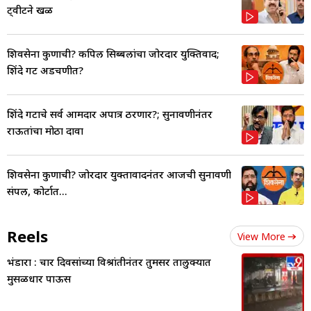
ट्वीटने खळ
शिवसेना कुणाची? कपिल सिब्बलांचा जोरदार युक्तिवाद;
शिंदे गट अडचणीत?
शिंदे गटाचे सर्व आमदार अपात्र ठरणार?; सुनावणीनंतर
राऊतांचा मोठा दावा
शिवसेना कुणाची? जोरदार युक्तावादनंतर आजची सुनावणी
संपली, कोर्टात...
Reels
View More
भंडारा : चार दिवसांच्या विश्रांतीनंतर तुमसर तालुक्यात
मुसळधार पाऊस