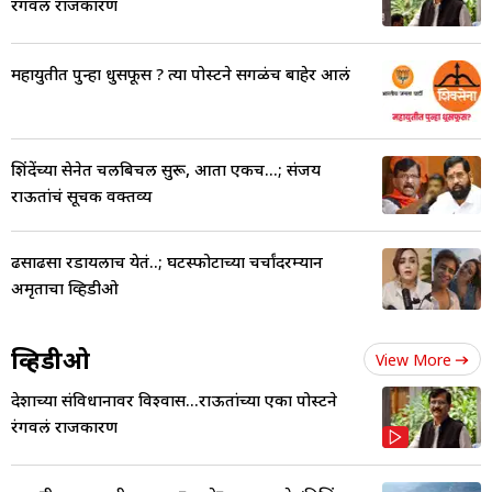
रंगवलं राजकारण
महायुतीत पुन्हा धुसफूस ? त्या पोस्टने सगळंच बाहेर आलं
शिंदेंच्या सेनेत चलबिचल सुरू, आता एकच...; संजय
राऊतांचं सूचक वक्तव्य
ढसाढसा रडायलाच येतं..; घटस्फोटाच्या चर्चांदरम्यान
अमृताचा व्हिडीओ
व्हिडीओ
View More
देशाच्या संविधानावर विश्वास...राऊतांच्या एका पोस्टने
रंगवलं राजकारण