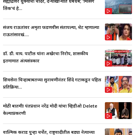
सह्याद्रीवर धुक्याची चादर, दऱ्याखोऱ्यात धबधबे; ‘मिसिंग
लिंक’चं हे...
संजय राऊतांवर अमृता फडणवीस संतापल्या, थेट म्हणाल्या
राऊतांसारखं....
डॉ. डी. वाय. पाटील यांना अखेरचा निरोप, शासकीय
इतमामात अंत्यसंस्कार
शिवसेना चिन्हाबाबतच्या सुनावणीनंतर शिंदे गटाकडून पहिली
प्रतिक्रिया...
मोठी बातमी! पंतप्रधान नरेंद्र मोदी यांचा व्हिडीओ Delete
केल्याप्रकरणी
वाल्मिक कराड पुन्हा चर्चेत, राष्ट्रवादीतील बड्या नेत्याच्या