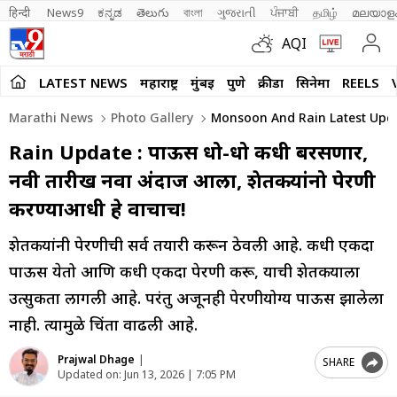
हिन्दी 
News9
ಕನ್ನಡ
తెలుగు
বাংলা
ગુજરાતી
ਪੰਜਾਬੀ
தமிழ்
മലയാള
AQI
LATEST NEWS
महाराष्ट्र
मुंबई
पुणे
क्रीडा
सिनेमा
REELS
Marathi News
Photo Gallery
Monsoon And Rain Latest Updat
Rain Update : पाऊस धो-धो कधी बरसणार,
नवी तारीख नवा अंदाज आला, शेतकऱ्यांनो पेरणी
करण्याआधी हे वाचाच!
शेतकऱ्यांनी पेरणीची सर्व तयारी करून ठेवली आहे. कधी एकदा
पाऊस येतो आणि कधी एकदा पेरणी करू, याची शेतकऱ्याला
उत्सुकता लागली आहे. परंतु अजूनही पेरणीयोग्य पाऊस झालेला
नाही. त्यामुळे चिंता वाढली आहे.
Prajwal Dhage
|
SHARE
Updated on:
Jun 13, 2026 | 7:05 PM