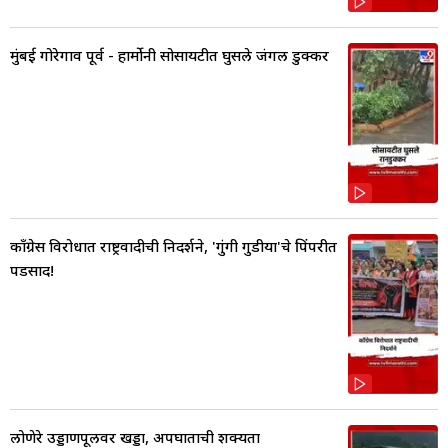
मुंबई गोरेगाव पूर्व - हार्मोनी सोसायटीत घुसले जंगली डुक्कर
काँग्रेस विरोधात राष्ट्रवादीची निदर्शने, 'गुंगी गुडीया'चे पिंपरीत
पडसाद!
लोणेरे उड्डाणपूलवर खड्डा, अपघाताची शक्यता