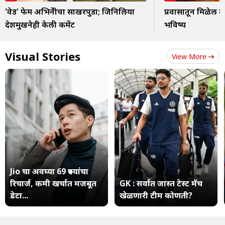
'वेड' फेम अभिनेत्रीचा साखरपुडा; जिनिलिया
प्रवासातून मिळेल म
देशमुखनेही केली कमेंट
भविष्य
Visual Stories
View More
Jio चा अवघ्या 69 रुपयांचा
रिचार्ज, कमी खर्चात मजबूत
GK : सर्वात जास्त टेस्ट मॅच
डेटा...
खेळणारी टीम कोणती?