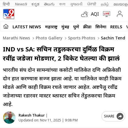
हिन्दी 
News9
ಕನ್ನಡ
తెలుగు
বাংলা
ગુજરાતી
ਪੰਜਾਬੀ
தமிழ்
മലയാള
AQI
LATEST NEWS
महाराष्ट्र
मुंबई
पुणे
क्रीडा
सिनेमा
REELS
Marathi News
Photo Gallery
Sports Photos
Sachin Tendul
IND vs SA: सचिन तेंडुलकरचा दुर्मिळ विक्रम
रवींद्र जडेजा मोडणार, 2 विकेट घेतल्या की झालं
भारतीय संघ दोन सामन्यांच्या कसोटी मालिकेत दक्षिण अफ्रिकेशी
दोन हात करण्यास सज्ज झाला आहे. या मालिकेत काही विक्रम
मोडले आणि काही विक्रम रचले जाणार आहेत. अष्टपैलू रवींद्र
जडेजाच्या रडारवर मास्टर ब्लास्टर सचिन तेंडुलकरचा विक्रम
आहे.
Rakesh Thakur
|
SHARE
Updated on:
Nov 11, 2025 | 9:08 PM