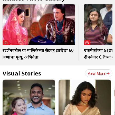
दूरदर्शनवरील या मालिकेच्या सेटवर झालेला 60
एकमेकांच्या Gfला
जणांचा मृत्यू, अभिनेता..
दीपकेंवर CJPच्या द
Visual Stories
View More