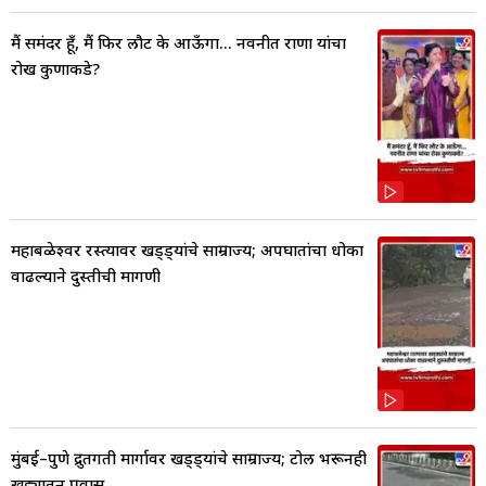
मैं समंदर हूँ, मैं फिर लौट के आऊँगा... नवनीत राणा यांचा
रोख कुणाकडे?
महाबळेश्वर रस्त्यावर खड्ड्यांचे साम्राज्य; अपघातांचा धोका
वाढल्याने दुरुस्तीची मागणी
मुंबई–पुणे द्रुतगती मार्गावर खड्ड्यांचे साम्राज्य; टोल भरूनही
खड्यातून प्रवास