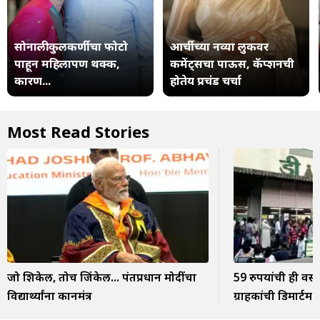
सोनाली कुलकर्णीचा फोटो
आर्चीच्या नव्या लुकवर
पाहून महिलापण थक्क,
कमेंट्सचा पाऊस, कॅप्शनची
कारण...
होतेय प्रचंड चर्चा
Most Read Stories
जो शिकेल, तोच जिंकेल... पंतप्रधान मोदींचा
59 रुपयांची ही वस्
विद्यार्थ्यांना कानमंत्र
ग्राहकांची डिमार्टमध्ये