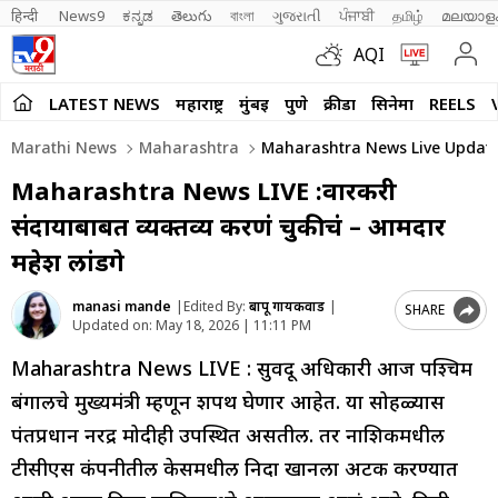
हिन्दी 
News9
ಕನ್ನಡ
తెలుగు
বাংলা
ગુજરાતી
ਪੰਜਾਬੀ
தமிழ்
മലയാള
AQI
LATEST NEWS
महाराष्ट्र
मुंबई
पुणे
क्रीडा
सिनेमा
REELS
Marathi News
Maharashtra
Maharashtra News Live Update
Maharashtra News LIVE :वारकरी
संप्रदायाबाबत व्यक्तव्य करणं चुकीचं – आमदार
महेश लांडगे
manasi mande
|
Edited By:
बापू गायकवाड
|
SHARE
Updated on:
May 18, 2026 | 11:11 PM
Maharashtra News LIVE : सुवेंदू अधिकारी आज पश्चिम
बंगालचे मुख्यमंत्री म्हणून शपथ घेणार आहेत. या सोहळ्यास
पंतप्रधान नरेंद्र मोदीही उपस्थित असतील. तर नाशिकमधील
टीसीएस कंपनीतील केसमधील निदा खानला अटक करण्यात