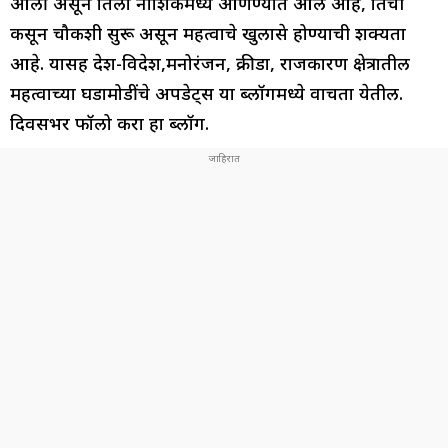
आली असून तिला नाशिकमध्ये आणण्यात आलं आहे, तिची
कसून चौकशी सुरू असून महत्वाचे खुलासे होण्याची शक्यता
आहे. यासह देश-विदेश,मनोरंजन, क्रीडा, राजकारण क्षेत्रातील
महत्वाच्या घडामोडींचे अपडेट्स या ब्लॉगमध्ये वाचता येतील.
दिवसभर फॉलो करा हा ब्लॉग.