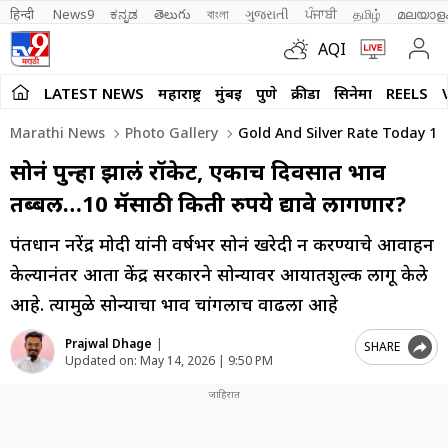
हिन्दी 
News9
ಕನ್ನಡ
తెలుగు
বাংলা
ગુજરાતી
ਪੰਜਾਬੀ
தமிழ்
മലയാള
AQI
LATEST NEWS
महाराष्ट्र
मुंबई
पुणे
क्रीडा
सिनेमा
REELS
Marathi News
Photo Gallery
Gold And Silver Rate Today 14
सोनं पुन्हा झालं रॉकेट, एकाच दिवसात भाव
तब्बल…10 ग्रॅमसाठी किती रुपये द्यावे लागणार?
पंतप्रधान नरेंद्र मोदी यांनी वर्षभर सोनं खरेदी न करण्याचे आवाहन
केल्यानंतर आता केंद्र सरकारने सोन्यावर आयातशुल्क लागू केले
आहे. त्यामुळे सोन्याचा भाव चांगलाच वाढला आहे
Prajwal Dhage
|
SHARE
Updated on:
May 14, 2026 | 9:50 PM