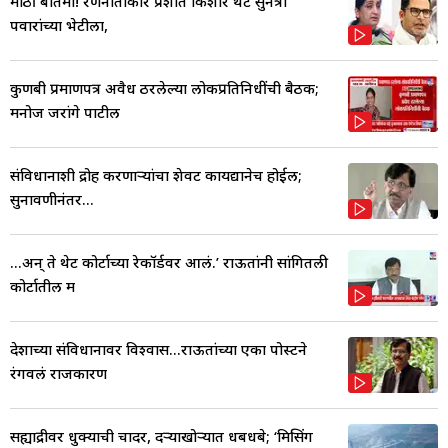
मोठी बातमी! रणनीतीकार प्रशांत किशोर थेट सुनेत्रा
पवारांच्या भेटीला,
कुणबी प्रमाणपत्र अवैध ठरलेल्या लोकप्रतिनिधींची बैठक;
मनोज जरांगे पाटील
संविधानाशी द्रोह करणाऱ्यांचा शेवट कायद्यानेच होईल;
सुनावणीनंतर...
...अन् ते थेट कोर्टाच्या रेकॉर्डवर आलं.’ राऊतांनी सांगितली
कोर्टातील म
देशाच्या संविधानावर विश्वास...राऊतांच्या एका पोस्टने
रंगवलं राजकारण
सह्याद्रीवर धुक्याची चादर, दऱ्याखोऱ्यात धबधबे; ‘मिसिंग