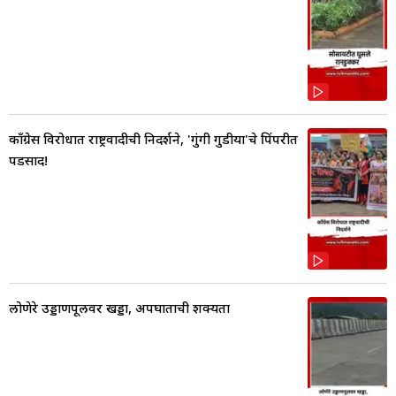
काँग्रेस विरोधात राष्ट्रवादीची निदर्शने, 'गुंगी गुडीया'चे पिंपरीत
पडसाद!
लोणेरे उड्डाणपूलवर खड्डा, अपघाताची शक्यता