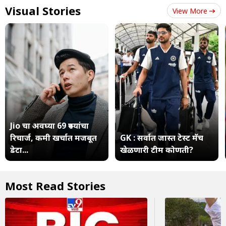
Visual Stories
View More
Jio चा अवघ्या 69 रुपयांचा
रिचार्ज, कमी खर्चात मजबूत
GK : सर्वात जास्त टेस्ट मॅच
डेटा...
खेळणारी टीम कोणती?
Most Read Stories