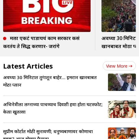
मला एकटं पाडायचं काम सरकार कसं
अवघ्या 30 मिनिटात 
करतंय ते सिद्ध करणार- जरांगे
खानबाबत मोठा प्ल
Latest Articles
View More
अवघ्या 30 मिनिटात तुरुंगातून बाहेर... इमरान खानबाबत
मोठा प्लान
अभिनेत्रीला लग्नाच्या पाचव्याच दिवशी हवा होता घटस्फोट;
केला खुलासा
सुप्रीम कोर्टात मोठी सुनावणी; धनुष्यबाणावर कोणाचा
हक्क? आज होणार फैसला