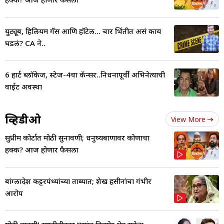
युट्यूब, हिलियम गॅस आणि हॉटेल... चार भिंतीत असं काय
घडलं? CA ने..
6 हार्ट ब्लॉकेज, स्टेज-4चा कॅन्सर..निधनापूर्वी अभिनेत्याची
वाईट अवस्था
व्हिडीओ
View More
सुप्रीम कोर्टात मोठी सुनावणी; धनुष्यबाणावर कोणाचा
हक्क? आज होणार फैसला
बांग्लादेश कट्टरपंथ्यांच्या ताब्यात; शेख हसीनांचा गंभीर
आरोप