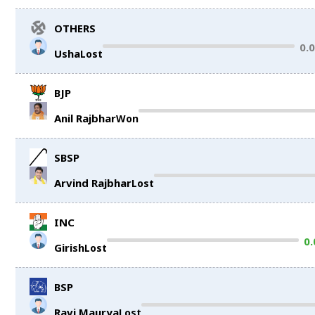
OTHERS
0.
Usha
Lost
BJP
Anil Rajbhar
Won
SBSP
Arvind Rajbhar
Lost
INC
0
Girish
Lost
BSP
Ravi Maurya
Lost