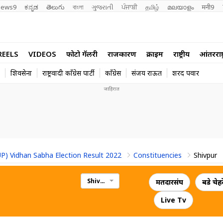
ews9
ಕನ್ನಡ
తెలుగు
বাংলা
ગુજરાતી
ਪੰਜਾਬੀ
தமிழ்
മലയാളം
मनी9
REELS
VIDEOS
फोटो गॅलरी
राजकारण
क्राईम
राष्ट्रीय
आंतरराष्ट
शिवसेना
राष्ट्रवादी काँग्रेस पार्टी
काँग्रेस
संजय राऊत
शरद पवार
UP) Vidhan Sabha Election Result 2022
Constituencies
Shivpur
Shivpur
मतदारसंघ
बडे चेहर
Live Tv