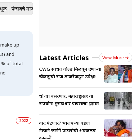
पंजाबचे माजी मुख्यमंत्री कॅप्टन अमरिंदरसिंग यांचाही पराभव
उत्तराखंडचे माजी
t make up
Cs) and
Latest Articles
View More
1% of total
CWG स्पर्धेत गोल्ड मिळवून देणाऱ्या
ind
खेळाडूची राज ठाकरेंकडून उपेक्षा!
धो-धो बसरणार, महाराष्ट्रासह या
राज्यांना मुसळधार पावसाचा इशारा
2022
वाद पेटणार? भाजपच्या बड्या
नेत्याने जरांगे पाटलांची अक्कलच
काढली...