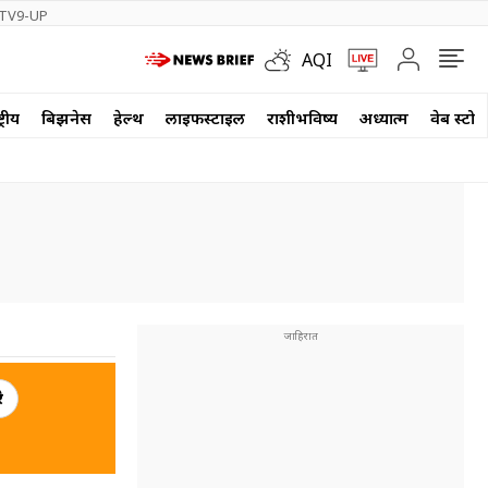
TV9-UP
AQI
्रीय
बिझनेस
हेल्थ
लाईफस्टाईल
राशीभविष्य
अध्यात्म
वेब स्टोर
े