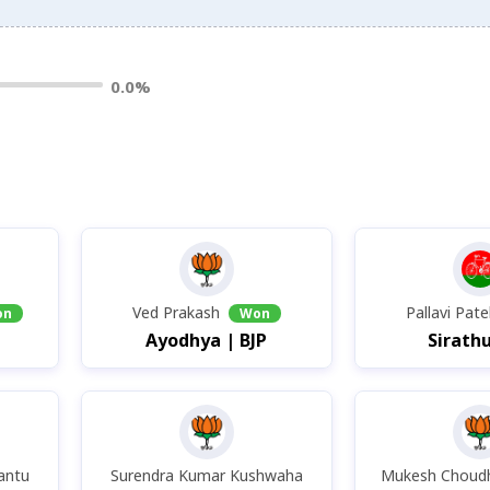
0.0%
Ved Prakash
Pallavi Pate
on
Won
Ayodhya | BJP
Sirathu
antu
Surendra Kumar Kushwaha
Mukesh Choud