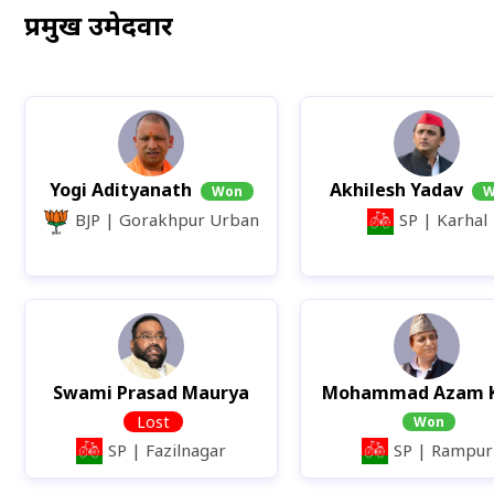
प्रमुख
उमेदवार
Yogi Adityanath
Akhilesh Yadav
Won
W
BJP |
Gorakhpur Urban
SP |
Karhal
Swami Prasad Maurya
Mohammad Azam 
Lost
Won
SP |
Fazilnagar
SP |
Rampur