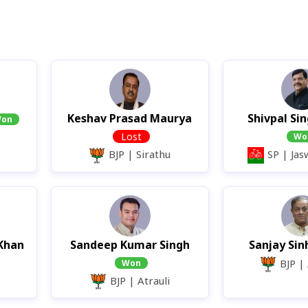
Keshav Prasad Maurya
Shivpal Si
on
Lost
Wo
BJP |
Sirathu
SP |
Jas
Khan
Sandeep Kumar Singh
Sanjay Si
BJP |
Won
BJP |
Atrauli