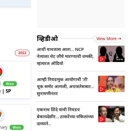
व्हिडीओ
View More
आधी वाचलास आता... NCP
2022
नेत्याला थेट जीवे मारण्याची धमकी,
व्हायरल ऑडियो
आम्ही निवडणुक आयोगाची 'ती'
l
Won
चूक समोर आणली, अपात्रतेबाबत...
 | SP
सुनावणीनंतर
एकनाथ शिंदे यांची निवडच
बेकायदेशीर... ठाकरेंच्या वकिलांच्या
दाव्याने..
hary
Won