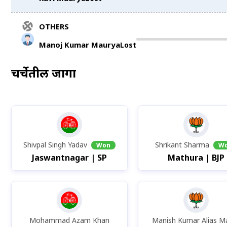
OTHERS
Manoj Kumar Maurya
Lost
चर्चेतील
जागा
Shivpal Singh Yadav
Shrikant Sharma
Won
W
Jaswantnagar | SP
Mathura | BJP
Mohammad Azam Khan
Manish Kumar Alias M