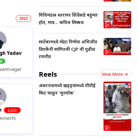
विधिमंडळ स्तरावर शिंदेंकडे बहुमत
2022
होतं, मात्र... कपिल सिब्बल
सप्टेंबरमध्ये मोठा निर्णय! अभिजीत
दिपकेंनी सांगितली CJP ची पुढील
ngh Yadav
रणनीत
n
wantnagar
Reels
View More
अंबरनाथमध्ये खड्ड्यांमध्ये पीपीई
किट घालून 'मूनवॉक'
nh
Lost
Amethi