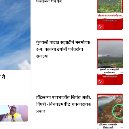
फेसाळते धबधबे
कुंभार्ली घाटात सह्याद्रीचे मनमोहक
रूप; काळ्या ढगांनी पर्वतरांगा
सजल्या
 ते
हॉटेलच्या पावभाजीत जिवंत अळी,
पिंपरी -चिंचवडमधील धक्कादायक
प्रकार