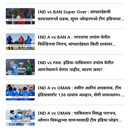
IND vs BAN Super Over : बांगलादेशची
फायनलमध्ये धडक, सुपर ओव्हरमध्ये टीम इंडियावर
मात
IND A vs BAN A : भारताचा उपांत्य फेरीत
फिल्डिंगचा निर्णय, बांगलादेशला किती धावांवर
रोखणार?
IND vs PAK: इंडिया-पाकिस्तान उपांत्य फेरीत
आमनेसामने येणार नाहीत, कारण काय?
IND A vs OMAN : वसीम अलीचं अर्धशतक, टीम
इंडियासमोर 136 धावांचं आव्हान, सेमी फायनलमध्ये
कोण पोहचणार?
IND A vs OMAN : पाकिस्तान विरुद्ध पराभव,
ओमान विरूद्धच्या सामन्यासाठी टीम इंडिया प्लेइंग
ईलेव्हन बदल?