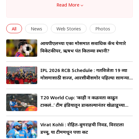
केल्या आहेत. जितेशने या दरम्यान 44 सिक्स आणि 33 चौकार
Read More
ठोकले आहेत. जितेशची 44 ही आयपीएलमधील सर्वोच्च
धावसंख्या आहे. जितेशला याच कामगिरीच्या जोरावर त्याला
All
News
Web Stories
Photos
टीम इंडियाकडून खेळण्याची संधी मिळाली. जितेशने 9
आयपीएलच्या एका मोसमात सर्वाधिक कॅच घेणारे
टी20आय सामन्यांमध्ये 100 धावा केल्या आहेत.
विकेटकीपर, ऋषभ पंत कितव्या स्थानी?
IPL 2026 RCB Schedule : गतविजेता 19 व्या
मोसमासाठी सज्ज, आरसीबीसमोर पहिल्या सामन्यात
कुणाचं आव्हान?
T20 World Cup: ‘काही न कळवता काढून
टाकलं..’ टीम इंडियातून डावलल्यानंतर खेळाडूच्या
भावना
Virat Kohli : रोहित-बुमराहची निवड, विराटला
डच्चू, या टीममधून पत्ता कट