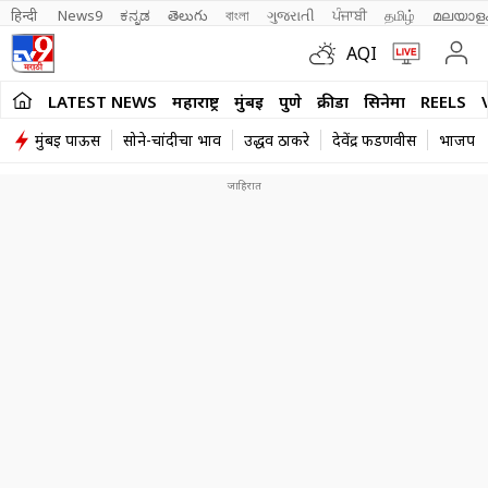
हिन्दी 
News9
ಕನ್ನಡ
తెలుగు
বাংলা
ગુજરાતી
ਪੰਜਾਬੀ
தமிழ்
മലയാള
AQI
LATEST NEWS
महाराष्ट्र
मुंबई
पुणे
क्रीडा
सिनेमा
REELS
मुंबई पाऊस
सोने-चांदीचा भाव
उद्धव ठाकरे
देवेंद्र फडणवीस
भाजप