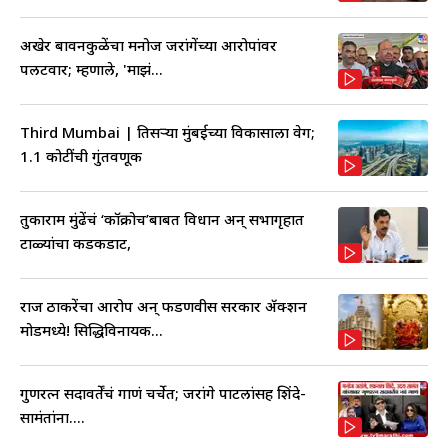
अखेर बावनकुळेंचा मनोज जरांगेंच्या आरोपांवर
पलटवार; म्हणाले, 'माझं...
Third Mumbai | तिसऱ्या मुंबईच्या विकासाला वेग;
1.1 कोटींची गुंतवणूक
तुकाराम मुंढेंचं ‘कॉक्रोच’बाबत विधान अन् सभागृहात
टाळ्यांचा कडकडाट,
राज ठाकरेंचा आरोप अन् फडणवीस सरकार ॲक्शन
मोडमध्ये! सिद्धिविनायक...
गुणरत्न सदावर्तेंचं गाणं चर्चेत; जरांगे पाटलांसह शिंदे-
सामंतांना....