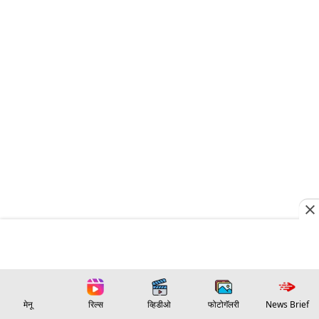
मेनू
रिल्स
व्हिडीओ
फोटोगॅलरी
News Brief