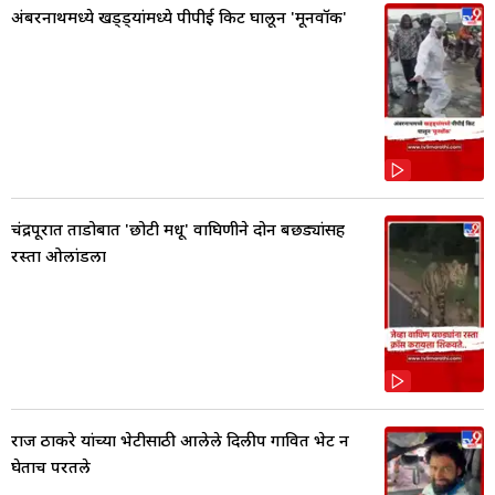
अंबरनाथमध्ये खड्ड्यांमध्ये पीपीई किट घालून 'मूनवॉक'
चंद्रपूरात ताडोबात 'छोटी मधू' वाघिणीने दोन बछड्यांसह
रस्ता ओलांडला
राज ठाकरे यांच्या भेटीसाठी आलेले दिलीप गावित भेट न
घेताच परतले