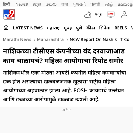
हिन्दी 
News9
ಕನ್ನಡ
తెలుగు
বাংলা
ગુજરાતી
ਪੰਜਾਬੀ
தமிழ்
മലയാള
AQI
LATEST NEWS
महाराष्ट्र
मुंबई
पुणे
क्रीडा
सिनेमा
REELS
Marathi News
Maharashtra
NCW Report On Nashik IT Com
नाशिकच्या टीसीएस कंपनीच्या बंद दरवाजाआड
काय चालायचं? महिला आयोगाचा रिपोर्ट समोर
नाशिकमधील एका मोठ्या आयटी कंपनीत महिला कर्मचाऱ्यांचा
छळ होत असल्याचा खळबळजनक खुलासा राष्ट्रीय महिला
आयोगाच्या अहवालात झाला आहे. POSH कायद्याचे उल्लंघन
आणि छळाच्या आरोपांमुळे खळबळ उडाली आहे.